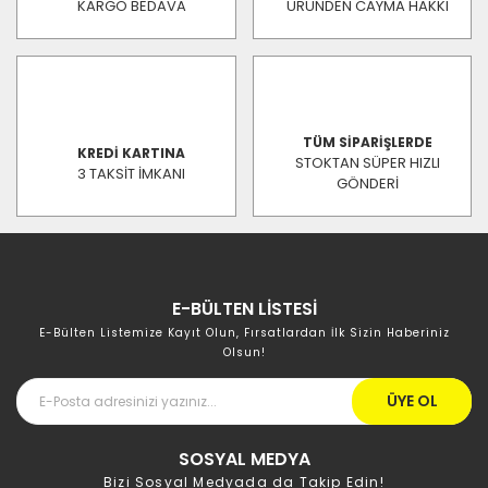
KARGO BEDAVA
ÜRÜNDEN CAYMA HAKKI
TÜM SİPARİŞLERDE
KREDİ KARTINA
STOKTAN SÜPER HIZLI
3 TAKSİT İMKANI
GÖNDERİ
E-BÜLTEN LİSTESİ
E-Bülten Listemize Kayıt Olun, Fırsatlardan İlk Sizin Haberiniz
Olsun!
ÜYE OL
SOSYAL MEDYA
Bizi Sosyal Medyada da Takip Edin!