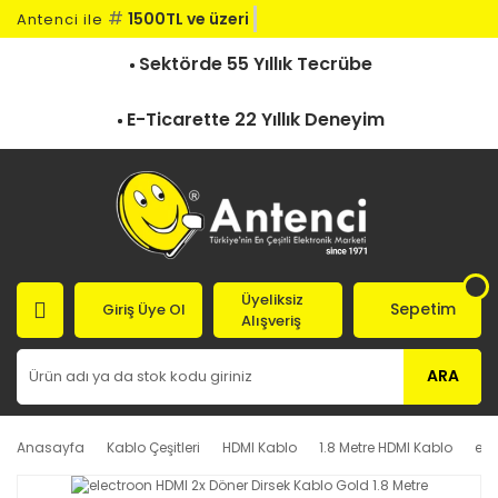
#
1500TL ve üzeri kar
Antenci ile
Sektörde 55 Yıllık Tecrübe
E-Ticarette 22 Yıllık Deneyim
Üyeliksiz
Sepetim
Giriş Üye Ol
Alışveriş
ARA
Anasayfa
Kablo Çeşitleri
HDMI Kablo
1.8 Metre HDMI Kablo
ele