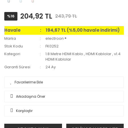
204,92 TL
243,79 TL
%16
Havale
194,67 TL (%5,00 havale indirimi)
Marka
electroon ®
Stok Kodu
FK0252
Kategori
1.8 Metre HDMI Kablo
,
HDMI Kablolar
,
v1.4
HDMI Kablolar
Garanti Süresi
24 Ay
Arkadaşına Öner
Karşılaştır