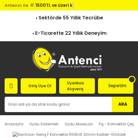
#
1500TL ve üzeri kar
Antenci ile
Sektörde 55 Yıllık Tecrübe
E-Ticarette 22 Yıllık Deneyim
Üyeliksiz
Sepetim
Giriş Üye Ol
Alışveriş
ARA
Anasayfa
Uydu Sistemleri
Uydu Aksesuar
Fiş - Konnektör Çeşitle