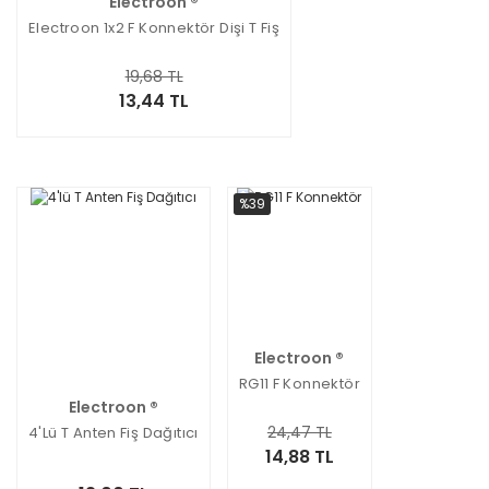
Electroon ®
Electroon 1x2 F Konnektör Dişi T Fiş
19,68 TL
13,44 TL
%39
Electroon ®
RG11 F Konnektör
Electroon ®
24,47 TL
4'lü T Anten Fiş Dağıtıcı
14,88 TL