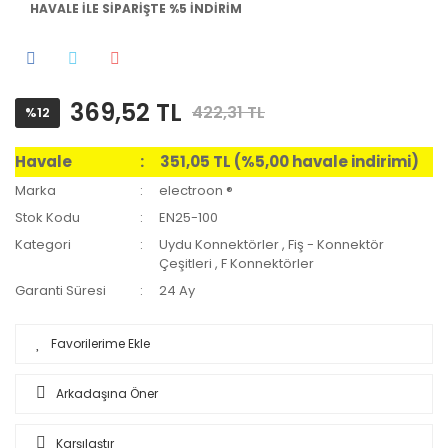
HAVALE İLE SİPARİŞTE %5 İNDİRİM
369,52 TL
422,31 TL
%12
Havale
351,05 TL (%5,00 havale indirimi)
Marka
electroon ®
Stok Kodu
EN25-100
Kategori
Uydu Konnektörler
,
Fiş - Konnektör
Çeşitleri
,
F Konnektörler
Garanti Süresi
24 Ay
Arkadaşına Öner
Karşılaştır