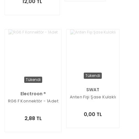
12,00 TL
Tükendi
Tükendi
SWAT
Electroon ®
Anten Fişi Şase Kulaklı
RG6 F Konnektör - 1Adet
0,00 TL
2,88 TL