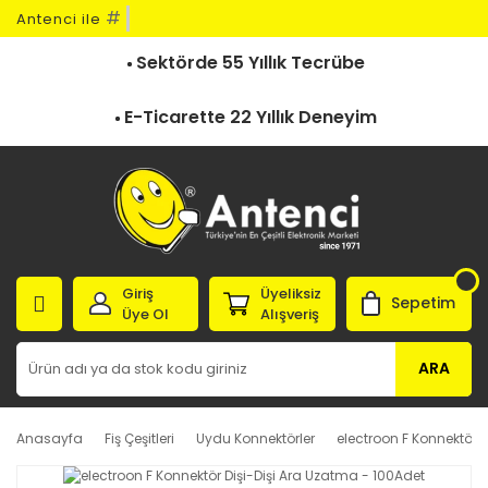
#
Antenci ile
Sektörde 55 Yıllık Tecrübe
E-Ticarette 22 Yıllık Deneyim
Giriş
Üyeliksiz
Sepetim
Üye Ol
Alışveriş
ARA
Anasayfa
Fiş Çeşitleri
Uydu Konnektörler
electroon F Konnektör 