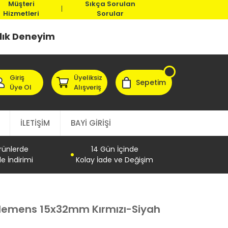
Müşteri
Sıkça Sorulan
Hizmetleri
Sorular
llık Deneyim
Giriş
Üyeliksiz
Sepetim
Üye Ol
Alışveriş
İLETİŞİM
BAYİ GİRİŞİ
Ürünlerde
14 Gün İçinde
e İndirimi
Kolay İade ve Değişim
 Klemens 15x32mm Kırmızı-Siyah