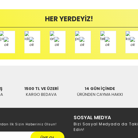
Bu ürüne ilk yorumu siz yapın!
ayıplı (Arızalı) ise kargo ücreti firmamız tarafından karşılanmaktadır. B
HER YERDEYİZ!
Yorum Yaz
mamızı kullanarak ve göndereceğiniz Kargo firmasının anlaşma numarasını 
/ BALIKESİR
İŞ
1500 TL VE ÜZERİ
14 GÜN İÇİNDE
KA
KARGO BEDAVA
ÜRÜNDEN CAYMA HAKKI
SOSYAL MEDYA
Bizi Sosyal Medyada da Tak
rdan İlk Sizin Haberiniz Olsun!
Edin!