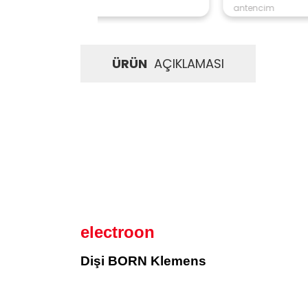
antencim
ÜRÜN
AÇIKLAMASI
electroon
Dişi BORN Klemens