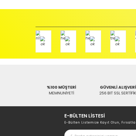
İade etmek veya Değiştirmek istediğiniz ürün/ürünler 
gerekir.
Ürün Değişimi için;
Ürünü Faturası ile birlikte, Anlaşmalı ARAS Kargo fir
ödemeli olarak göndermenizi rica ederiz.
Antenci Elektronik San.Tic.Ltd.Şti.
Adres : Akıncılar Mh. Pancar Arkası Sk. No:10/B2 KARESİ 
Aras Kargo Anlaşma No : 152 294 193 1342
%100 MÜŞTERİ
GÜVENLİ ALIŞVER
MEMNUNİYETİ
256 BIT SSL SERTİFİ
E-BÜLTEN LİSTESİ
E-Bülten Listemize Kayıt Olun, Fırsatla