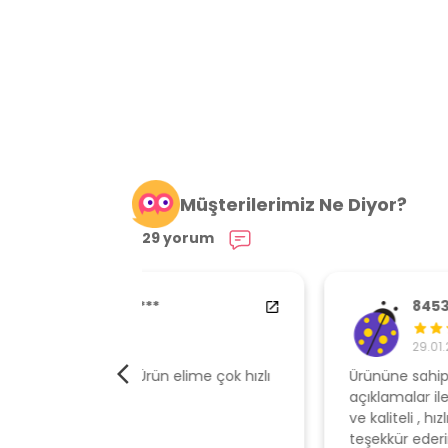
Müşterilerimiz Ne Diyor?
29 yorum
84538554
29.01.2024
elime çok hızlı
Ürününe sahip çıkan, müşteri odaklı
açıklamalar ile gönderen, ambalajı özen
ve kaliteli , hızlı gönderi için mağazaya
teşekkür ederim