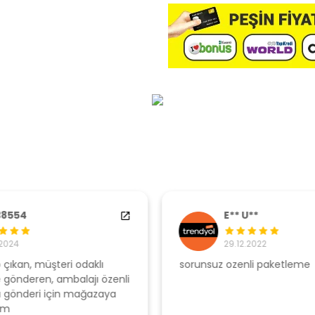
E** U**
29.12.2022
sorunsuz ozenli paketleme
Ş
li
s
u
T