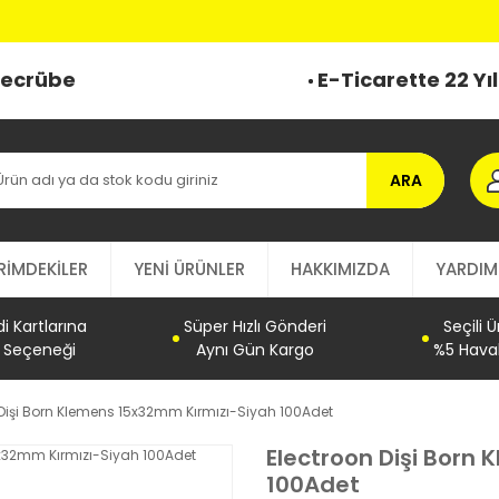
 Tecrübe
E-Ticarette 22 Yı
ARA
RİMDEKİLER
YENİ ÜRÜNLER
HAKKIMIZDA
YARDIM
 Kartlarına
Süper Hızlı Gönderi
Seçili 
t Seçeneği
Aynı Gün Kargo
%5 Haval
 Dişi Born Klemens 15x32mm Kırmızı-Siyah 100Adet
Electroon Dişi Born
100Adet