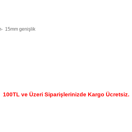
m- 15mm genişlik
100TL ve Üzeri Siparişlerinizde Kargo Ücretsiz.
likte yapılmalıdır.
zerine kargo etiketi yapıştırılmış ve kargo koli bandı ile bantlanmış ürünler k
umda olan ürünlerin iadesi kabul edilmemektedir.