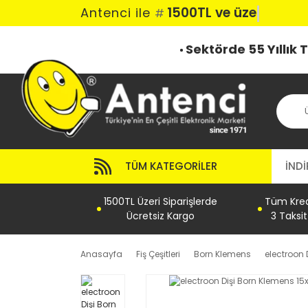
1500TL ve üzeri
Antenci ile
#
Sektörde 55 Yıllık
TÜM KATEGORILER
İNDİ
1500TL Üzeri Siparişlerde
Tüm Kredi
Ücretsiz Kargo
3 Taksi
Anasayfa
Fiş Çeşitleri
Born Klemens
electroon