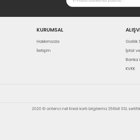
KURUMSAL
ALIŞV
Hakkımızda
Gizlili
İletişim
İptal v
Banka 
KVKK
2020 © antenci.net Kredi kartı bilgileriniz 256bit SSL sertif