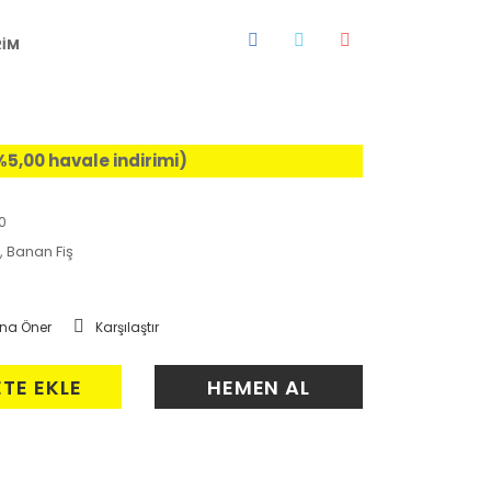
RİM
%5,00 havale indirimi)
0
,
Banan Fiş
na Öner
Karşılaştır
ETE EKLE
HEMEN AL