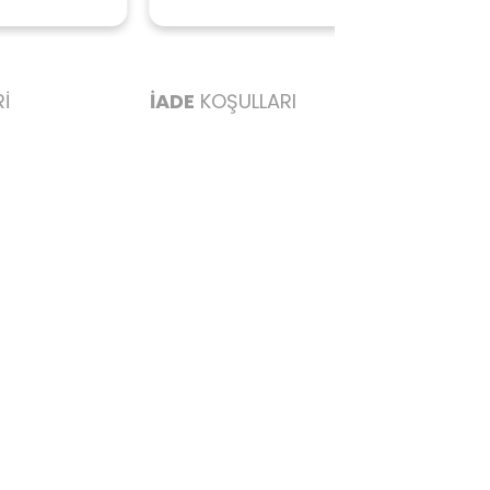
ederim başarılı
İ
İADE
KOŞULLARI