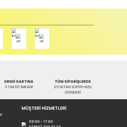
u durumda anlaşmalı kargolar ile gönderim yapmanız
Paket üzerine yazarak aşağıdaki adresimize alıcı
KREDİ KARTINA
TÜM SİPARİŞLERDE
3 TAKSİT İMKANI
STOKTAN SÜPER HIZLI
GÖNDERİ
MÜŞTERİ HİZMETLERİ
ip
09:00 - 17:00
0(850) 333 32 23