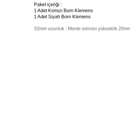
Paket içeriği :
1 Adet Kırmızı Born Klemens
1 Adet Siyah Born Klemens
32mm uzunluk - Monte sonrası yükseklik 20m
İadeler mutlak surette orijinal kutu veya ambalajı ile bir
Orijinal kutusu/ambalajı bozulmuş (örnek: orijinal kutu ü
başka bir müşteri tarafından satın alınamayacak dur