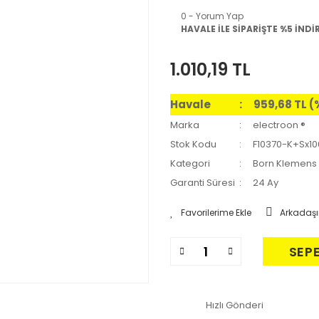
0 - Yorum Yap
HAVALE İLE SİPARİŞTE %5 İNDİ
1.010,19 TL
Havale
959,68 TL (
Marka
electroon ®
Stok Kodu
F10370-K+Sx10
Kategori
Born Klemens
Garanti Süresi
24 Ay
Arkadaşı
SEP
Hızlı Gönderi