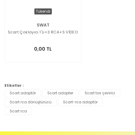
Tükendi
SWAT
Scart Çoklayıcı 1'Li+3 RCA+S VİDEO
0,00 TL
Etiketler :
Scart adaptör
Scart adapter
Scart tos çevirici
Scart rca dönüştürücü
Scart-rca adaptör
Scart rca