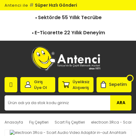
#
Süper Hızlı Gönderi
Antenci ile
Sektörde 55 Yıllık Tecrübe
E-Ticarette 22 Yıllık Deneyim
Giriş
Üyeliksiz
Sepetim
Üye Ol
Alışveriş
ARA
Anasayfa
Fiş Çeşitleri
Scart Fiş Çeşitleri
electroon 3Rca - Scart 