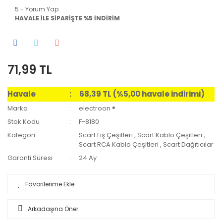
5 - Yorum Yap
HAVALE İLE SİPARİŞTE %5 İNDİRİM
71,99 TL
Havale
68,39 TL (%5,00 havale indirimi)
Marka
electroon ®
Stok Kodu
F-8180
Kategori
Scart Fiş Çeşitleri
,
Scart Kablo Çeşitleri
,
Scart RCA Kablo Çeşitleri
,
Scart Dağıtıcılar
Garanti Süresi
24 Ay
Arkadaşına Öner