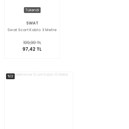
Tükendi
SWAT
Swat Scart Kablo 3 Metre
109,90 TL
97,42 TL
%13