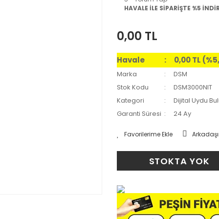
HAVALE İLE SİPARİŞTE %5 İNDİ
0,00 TL
Havale
0,00 TL (%5
Marka
DSM
Stok Kodu
DSM3000NIT
Kategori
Dijital Uydu Bu
Garanti Süresi
24 Ay
Arkadaşı
STOKTA YOK