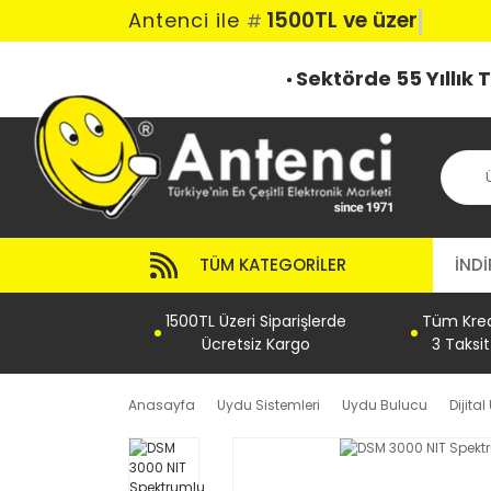
1500TL ve üzeri k
Antenci ile
#
Sektörde 55 Yıllık
TÜM KATEGORILER
İNDİ
1500TL Üzeri Siparişlerde
Tüm Kredi
Ücretsiz Kargo
3 Taksi
Anasayfa
Uydu Sistemleri
Uydu Bulucu
Dijita