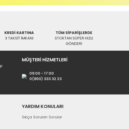
KREDİ KARTINA
TÜM SİPARİŞLERDE
3 TAKSİT İMKANI
STOKTAN SÜPER HIZLI
GÖNDERİ
Aynı Gün Kargo
MÜŞTERİ HİZMETLERİ
sulalı Dijital Uydu Bulucu
ip
09:00 - 17:00
0(850) 333 32 23
YARDIM KONULARI
Sıkça Sorulan Sorular