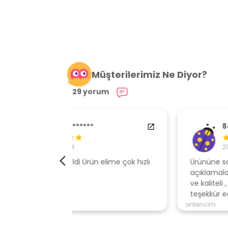
Müşterilerimiz Ne Diyor?
29 yorum
84538554
29.01.2024
elime çok hızlı
Ürününe sahip çıkan, müşteri odaklı
açıklamalar ile gönderen, ambalajı özen
ve kaliteli , hızlı gönderi için mağazaya
teşekkür ederim
antencim