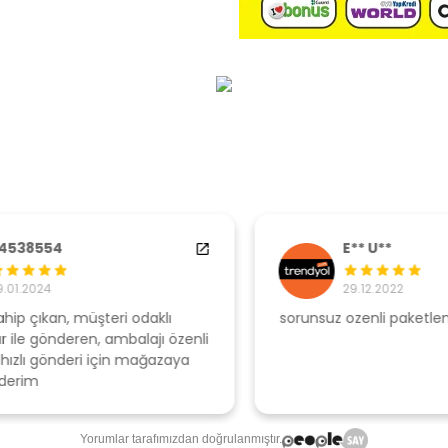
E** U**
29.12.2022
sorunsuz ozenli paketleme
Ş
li
s
u
T
Yorumlar tarafımızdan doğrulanmıştır.