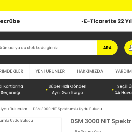
 Tecrübe
E-Ticarette 22 Yı
ARA
RİMDEKİLER
YENİ ÜRÜNLER
HAKKIMIZDA
YARDIM
 Kartlarına
Süper Hızlı Gönderi
Seçili 
t Seçeneği
Aynı Gün Kargo
%5 Haval
l Uydu Bulucular
DSM 3000 NIT Spektrumlu Uydu Bulucu
DSM 3000 NIT Spekt
5 - Yorum Yap