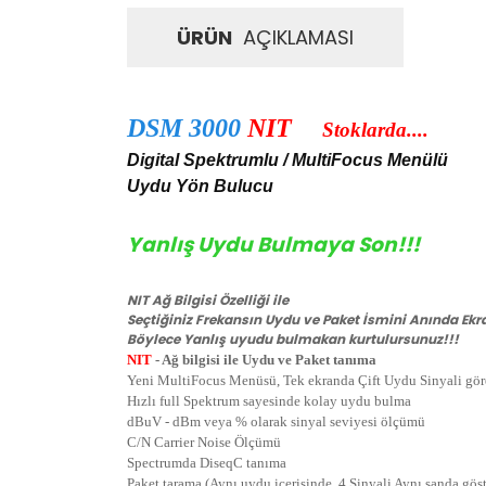
ÜRÜN
AÇIKLAMASI
DSM 3000
NIT
Stoklarda....
Digital Spektrumlu / MultiFocus Menülü
Uydu Yön Bulucu
Yanlış Uydu Bulmaya Son!!!
NIT Ağ Bilgisi Özelliği ile
Seçtiğiniz Frekansın Uydu ve Paket İsmini Anında Ekr
Böylece Yanlış uyudu bulmakan kurtulursunuz!!!
NIT
- Ağ bilgisi ile Uydu ve Paket tanıma
Yeni MultiFocus Menüsü, Tek ekranda Çift Uydu Sinyali gör
Hızlı full Spektrum sayesinde kolay uydu bulma
dBuV - dBm veya % olarak sinyal seviyesi ölçümü
C/N Carrier Noise Ölçümü
Spectrumda DiseqC tanıma
Paket tarama (Aynı uydu içerisinde, 4 Sinyali Aynı sanda gös