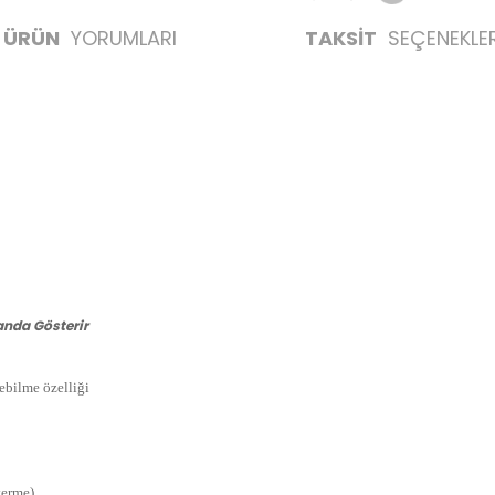
ÜRÜN
YORUMLARI
TAKSİT
SEÇENEKLER
anda Gösterir
ebilme özelliği
terme)