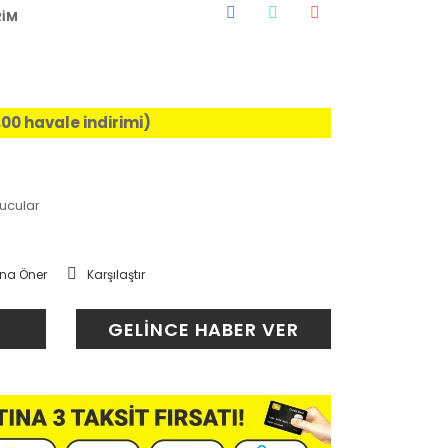
RİM
,00 havale indirimi)
lucular
na Öner
Karşılaştır
GELİNCE HABER VER