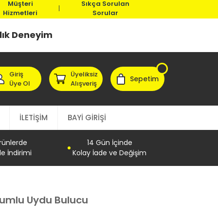
Müşteri
Sıkça Sorulan
Hizmetleri
Sorular
llık Deneyim
Giriş
Üyeliksiz
Sepetim
Üye Ol
Alışveriş
İLETİŞİM
BAYİ GİRİŞİ
Ürünlerde
14 Gün İçinde
e İndirimi
Kolay İade ve Değişim
rumlu Uydu Bulucu