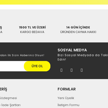
0,00 TL
Tükendi
İŞ
1500 TL VE ÜZERİ
14 GÜN İÇİNDE
KA
KARGO BEDAVA
ÜRÜNDEN CAYMA HAKKI
Hızlı Gönderi
ATLANTA
SOSYAL MEDYA
Atlanta ASF-2030 Mini LCD Ekranlı Pu
Bizi Sosyal Medyada da Tak
rdan İlk Sizin Haberiniz Olsun!
Edin!
0,00 TL
ÜYE OL
ERİŞ
FORMLAR
k Sözleşmesi
Yeni Üyelik
e İade Şartları
İletişim Formu