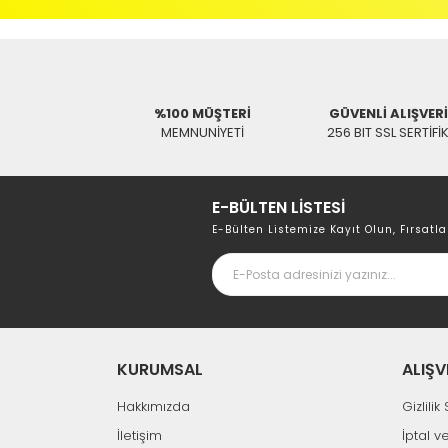
DSM
DSM 3000S Spektrumlu Uydu Bulucu
5.856,41 TL
%100 MÜŞTERİ
GÜVENLİ ALIŞVER
MEMNUNİYETİ
256 BIT SSL SERTİFİ
E-BÜLTEN LİSTESİ
E-Bülten Listemize Kayıt Olun, Fırsatla
KURUMSAL
ALIŞV
Hakkımızda
Gizlili
İletişim
İptal v