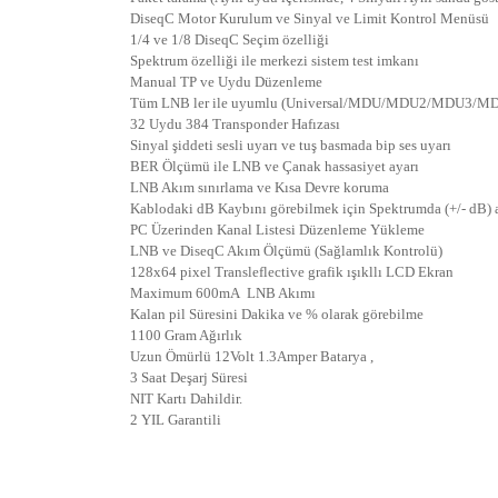
DiseqC Motor Kurulum ve Sinyal ve Limit Kontrol Menüsü
1/4 ve 1/8 DiseqC Seçim özelliği
Spektrum özelliği ile merkezi sistem test imkanı
Manual TP ve Uydu Düzenleme
Tüm LNB ler ile uyumlu (Universal/MDU/MDU2/MDU3/MD
32 Uydu 384 Transponder Hafızası
Sinyal şiddeti sesli uyarı ve tuş basmada bip ses uyarı
BER Ölçümü ile LNB ve Çanak hassasiyet ayarı
LNB Akım sınırlama ve Kısa Devre koruma
Kablodaki dB Kaybını görebilmek için Spektrumda (+/- dB) a
PC Üzerinden Kanal Listesi Düzenleme Yükleme
LNB ve DiseqC Akım Ölçümü (Sağlamlık Kontrolü)
128x64 pixel Transleflective grafik ışıkllı LCD Ekran
Maximum 600mA LNB Akımı
Kalan pil Süresini Dakika ve % olarak görebilme
1100 Gram Ağırlık
Uzun Ömürlü 12Volt 1.3Amper Batarya ,
3 Saat Deşarj Süresi
NIT Kartı Dahildir.
2 YIL Garantili