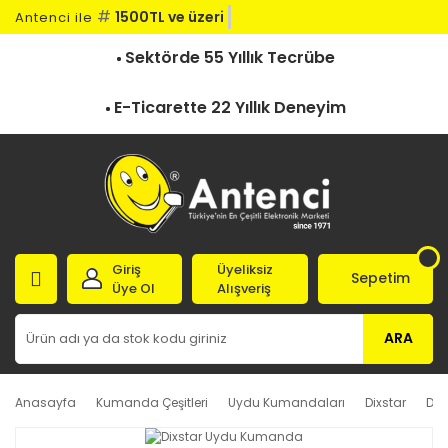
#
1500TL ve üzeri ka
Antenci ile
Sektörde 55 Yıllık Tecrübe
E-Ticarette 22 Yıllık Deneyim
Giriş
Üyeliksiz
Sepetim
Üye Ol
Alışveriş
ARA
Anasayfa
Kumanda Çeşitleri
Uydu Kumandaları
Dixstar
Dix