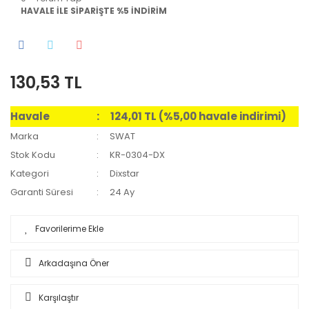
HAVALE İLE SİPARİŞTE %5 İNDİRİM
130,53 TL
Havale
124,01 TL (%5,00 havale indirimi)
Marka
SWAT
Stok Kodu
KR-0304-DX
Kategori
Dixstar
Garanti Süresi
24 Ay
Arkadaşına Öner
Karşılaştır