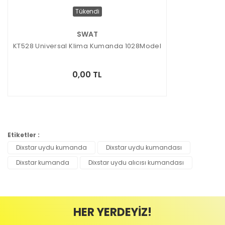
Tükendi
SWAT
KT528 Universal Klima Kumanda 1028Model
0,00 TL
Etiketler :
Dixstar uydu kumanda
Dixstar uydu kumandası
Dixstar kumanda
Dixstar uydu alıcısı kumandası
HER YERDEYİZ!