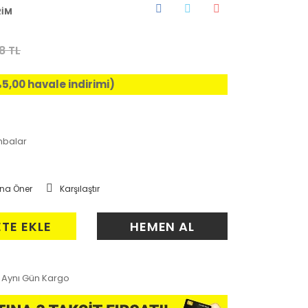
RİM
8 TL
%5,00 havale indirimi)
mbalar
na Öner
Karşılaştır
ETE EKLE
HEMEN AL
Aynı Gün Kargo