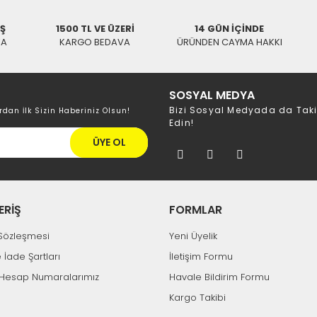
İŞ
1500 TL VE ÜZERİ
14 GÜN İÇİNDE
KA
KARGO BEDAVA
ÜRÜNDEN CAYMA HAKKI
SOSYAL MEDYA
Bizi Sosyal Medyada da Tak
rdan İlk Sizin Haberiniz Olsun!
Edin!
ÜYE OL
ERİŞ
FORMLAR
k Sözleşmesi
Yeni Üyelik
e İade Şartları
İletişim Formu
Hesap Numaralarımız
Havale Bildirim Formu
Kargo Takibi