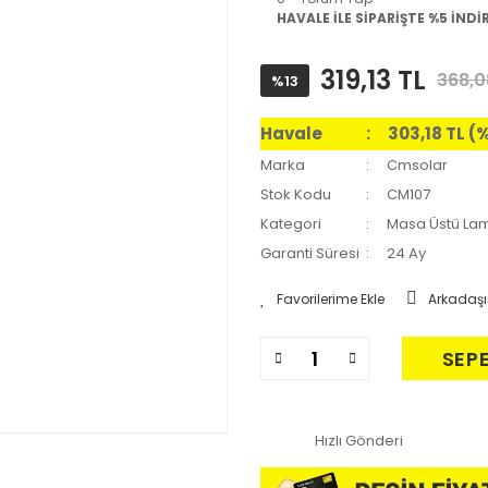
HAVALE İLE SİPARİŞTE %5 İNDİ
319,13 TL
368,0
%13
Havale
303,18 TL (
Marka
Cmsolar
Stok Kodu
CM107
Kategori
Masa Üstü La
Garanti Süresi
24 Ay
Arkadaşı
SEP
Hızlı Gönderi