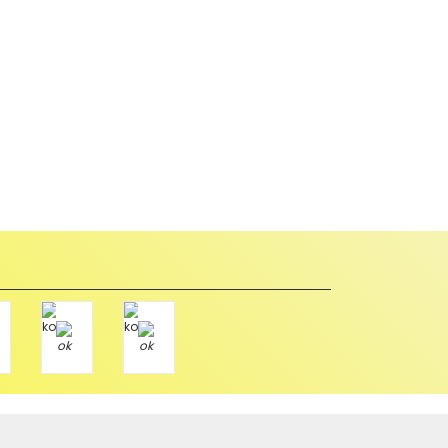
abul edilmez) tekrar satılabilirlik özelliğini kaybetmiş,
u durumda anlaşmalı kargolar ile gönderim yapmanız
Paket üzerine yazarak aşağıdaki adresimize alıcı