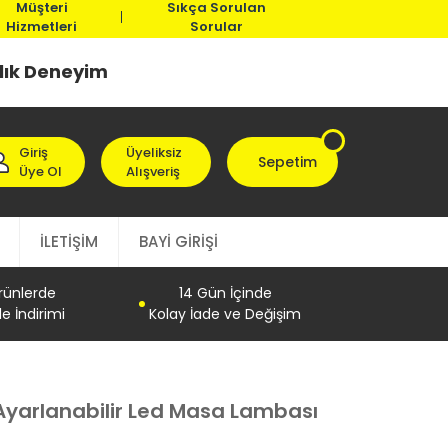
Müşteri
Sıkça Sorulan
Hizmetleri
Sorular
llık Deneyim
Giriş
Üyeliksiz
Sepetim
Üye Ol
Alışveriş
İLETİŞİM
BAYİ GİRİŞİ
Ürünlerde
14 Gün İçinde
e İndirimi
Kolay İade ve Değişim
 Ayarlanabilir Led Masa Lambası