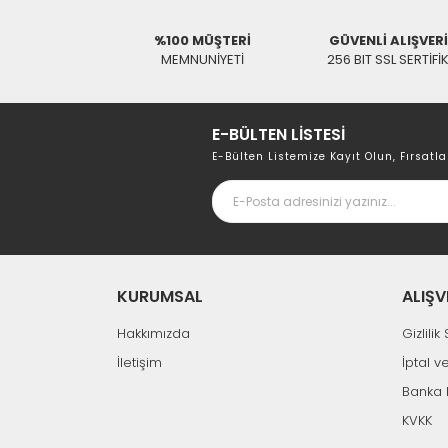
%100 MÜŞTERİ
GÜVENLİ ALIŞVER
MEMNUNİYETİ
256 BIT SSL SERTİFİ
E-BÜLTEN LİSTESİ
E-Bülten Listemize Kayıt Olun, Fırsatla
KURUMSAL
ALIŞV
Hakkımızda
Gizlili
İletişim
İptal v
Banka 
KVKK