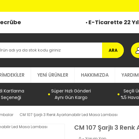
 Tecrübe
E-Ticarette 22 Yı
ARA
RİMDEKİLER
YENİ ÜRÜNLER
HAKKIMIZDA
YARDIM
 Kartlarına
Süper Hızlı Gönderi
Seçili 
t Seçeneği
Aynı Gün Kargo
%5 Haval
ambalar
CM 107 Şarjlı 3 Renk Ayarlanabilir Led Masa Lambası
CM 107 Şarjlı 3 Renk
0 - Yorum Yap