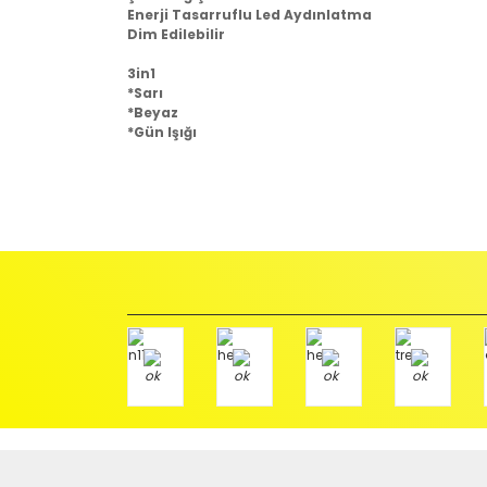
Enerji Tasarruflu Led Aydınlatma
Dim Edilebilir
3in1
*Sarı
*Beyaz
*Gün Işığı
İadeler mutlak surette orijinal kutu veya ambalajı ile bir
Orijinal kutusu/ambalajı bozulmuş (örnek: orijinal kutu ü
başka bir müşteri tarafından satın alınamayacak dur
İade etmek veya Değiştirmek istediğiniz ürün/ürünler 
gerekir.
Ürün Değişimi için;
Ürünü Faturası ile birlikte, Anlaşmalı ARAS Kargo fir
ödemeli olarak göndermenizi rica ederiz.
Antenci Elektronik San.Tic.Ltd.Şti.
Adres : Akıncılar Mh. Pancar Arkası Sk. No:10/B2 KARESİ 
Aras Kargo Anlaşma No : 152 294 193 1342