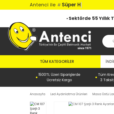
Süper Hız
Antenci ile
#
Sektörde 55 Yıllık
TÜM KATEGORILER
İNDİ
1500TL Üzeri Siparişlerde
Tüm Kredi
Ücretsiz Kargo
3 Taksi
Anasayfa
Led Aydınlatma Ürünleri
Masa Üstü L