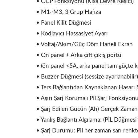
• OCP Fonksiyonu (Kısa Devre Kesici)
• M1~M3, 3 Grup Hafıza
• Panel Kilit Düğmesi
• Kodlayıcı Hassasiyet Ayarı
• Voltaj/Akım/Güç Dört Haneli Ekran
• Ön panel + Arka çift çıkış portu
• (ön panel <5A, arka panel tam güçte
k
• Buzzer Düğmesi (sessize ayarlanabilir)
• Ters Bağlantıdan Kaynaklanan Hasarı 
• Aşırı Şarj Korumalı Pil Şarj Fonksiyon
• Şarj Edilen Gücün (Ah) Gerçek Zamanl
• Yanlış Bağlantı Algılama: (PİL Düğmes
• Şarj Durumu: Pil her zaman sarı renk