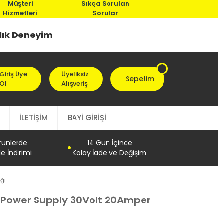
Müşteri
Sıkça Sorulan
Hizmetleri
Sorular
llık Deneyim
Giriş Üye
Üyeliksiz
Sepetim
Ol
Alışveriş
İLETİŞİM
BAYİ GİRİŞİ
Ürünlerde
14 Gün İçinde
e İndirimi
Kolay İade ve Değişim
ğı
 Power Supply 30Volt 20Amper