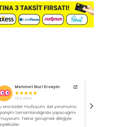
Mehmet Nuri̇ Ersayin
M** G
03.11.2024
17.10.2
u ana kadar mutluyum. Asıl yorumumu
Ürünü bu gün t
iparişim tamamlandığında yapacağımı
evimde dened
muyorum. Tekrar görüşmek dileğiyle
birazzor oldu 
eşekkürler.
vermektense bu