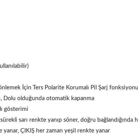
ullanılabilir)
ö
nlemek İçin Ters Polarite Korumalı Pil Şarj f
onksiyon
u, Dolu
olduğunda otomatik kapanma
ı g
österimi
i
sürekli sarı renkte yanıp söner, doğru
bağlandığında h
te
yanar, ÇIKIŞ her zaman yeşil renkte yanar