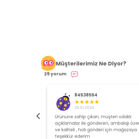
Müşterilerimiz Ne Diyor?
29 yorum
84538554
29.01.2024
elime çok hızlı
Ürününe sahip çıkan, müşteri odaklı
açıklamalar ile gönderen, ambalajı özen
ve kaliteli , hızlı gönderi için mağazaya
teşekkür ederim