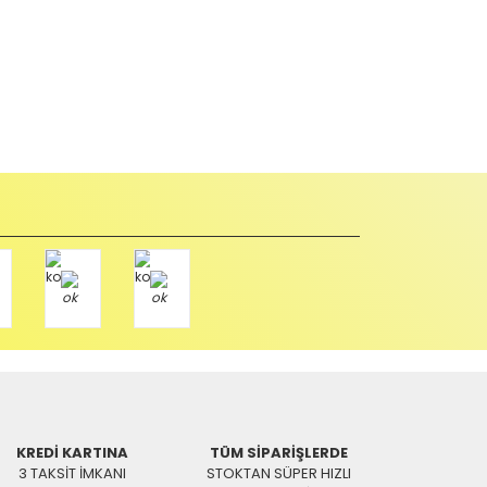
abul edilmez) tekrar satılabilirlik özelliğini kaybetmiş,
u durumda anlaşmalı kargolar ile gönderim yapmanız
Paket üzerine yazarak aşağıdaki adresimize alıcı
KREDİ KARTINA
TÜM SİPARİŞLERDE
3 TAKSİT İMKANI
STOKTAN SÜPER HIZLI