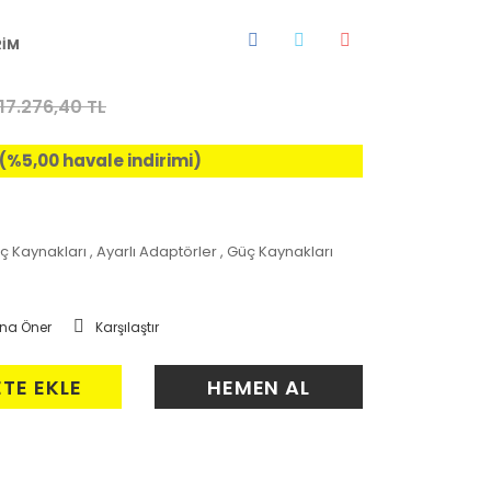
RİM
17.276,40 TL
L (%5,00 havale indirimi)
ç Kaynakları
,
Ayarlı Adaptörler
,
Güç Kaynakları
na Öner
Karşılaştır
ETE EKLE
HEMEN AL