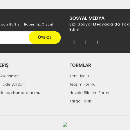
SOSYAL MEDYA
Bizi Sosyal Medyada da Tak
rdan İlk Sizin Haberiniz Olsun!
Edin!
ÜYE OL
ERİŞ
FORMLAR
k Sözleşmesi
Yeni Üyelik
e İade Şartları
İletişim Formu
Hesap Numaralarımız
Havale Bildirim Formu
Kargo Takibi