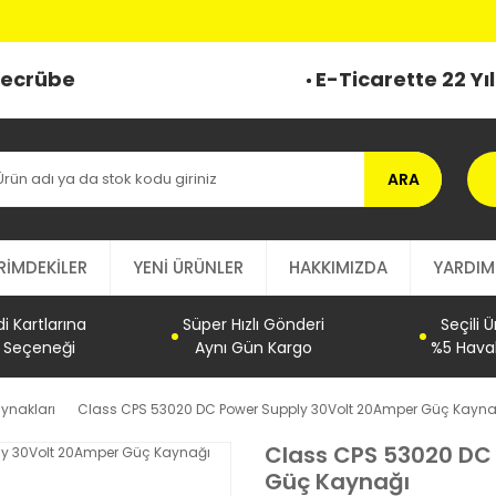
o
 Tecrübe
E-Ticarette 22 Yı
ARA
RİMDEKİLER
YENİ ÜRÜNLER
HAKKIMIZDA
YARDIM
 Kartlarına
Süper Hızlı Gönderi
Seçili 
t Seçeneği
Aynı Gün Kargo
%5 Haval
ynakları
Class CPS 53020 DC Power Supply 30Volt 20Amper Güç Kayna
Class CPS 53020 DC
Güç Kaynağı