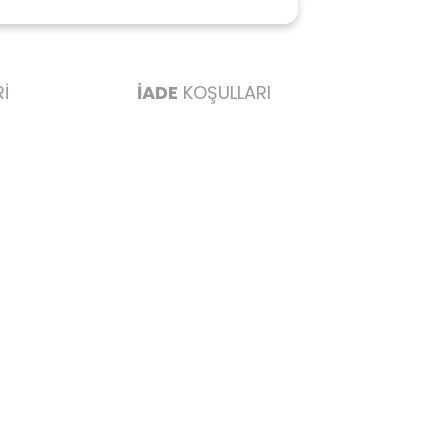
ederim başarılı
İ
İADE
KOŞULLARI