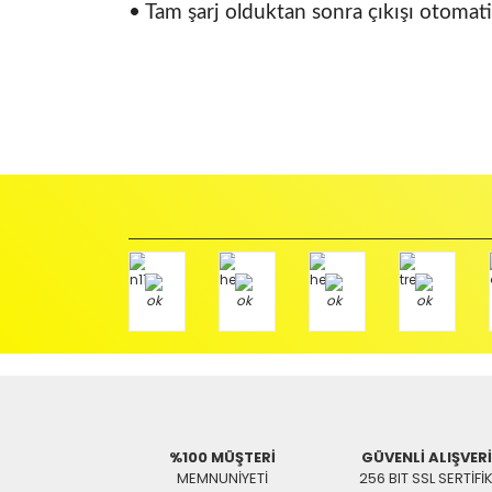
• Tam şarj olduktan sonra çıkışı otomat
İadeler mutlak surette orijinal kutu veya ambalajı ile bir
Orijinal kutusu/ambalajı bozulmuş (örnek: orijinal kutu ü
başka bir müşteri tarafından satın alınamayacak dur
İade etmek veya Değiştirmek istediğiniz ürün/ürünler 
gerekir.
Ürün Değişimi için;
Ürünü Faturası ile birlikte, Anlaşmalı ARAS Kargo fir
ödemeli olarak göndermenizi rica ederiz.
Antenci Elektronik San.Tic.Ltd.Şti.
Adres : Akıncılar Mh. Pancar Arkası Sk. No:10/B2 KARESİ 
Aras Kargo Anlaşma No : 152 294 193 1342
%100 MÜŞTERİ
GÜVENLİ ALIŞVER
MEMNUNİYETİ
256 BIT SSL SERTİFİ