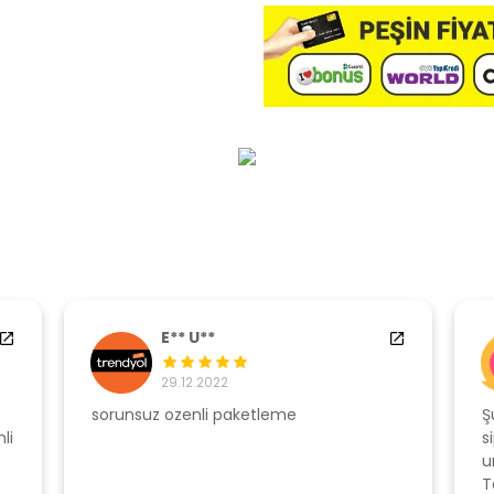
E** U**
29.12.2022
sorunsuz ozenli paketleme
Ş
li
s
u
T