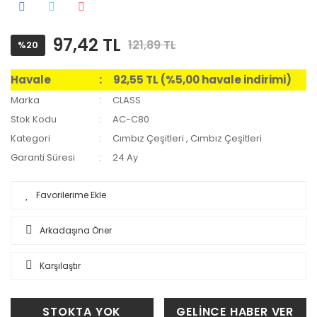
97,42 TL
121,89 TL
%20
Havale
92,55 TL (%5,00 havale indirimi)
Marka
CLASS
Stok Kodu
AC-C80
Kategori
Cımbız Çeşitleri
,
Cımbız Çeşitleri
Garanti Süresi
24 Ay
Arkadaşına Öner
Karşılaştır
STOKTA YOK
GELİNCE HABER VER