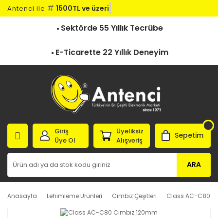
#
1500TL ve üzeri k
Antenci ile
Sektörde 55 Yıllık Tecrübe
E-Ticarette 22 Yıllık Deneyim
Giriş
Üyeliksiz
Sepetim
Üye Ol
Alışveriş
ARA
Anasayfa
Lehimleme Ürünleri
Cımbız Çeşitleri
Class AC-C80 C