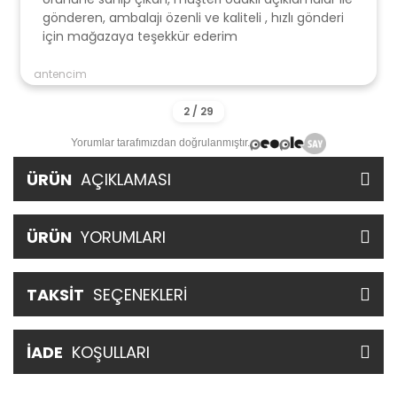
gönderen, ambalajı özenli ve kaliteli , hızlı gönderi
için mağazaya teşekkür ederim
antencim
Yorumlar tarafımızdan doğrulanmıştır.
ÜRÜN
AÇIKLAMASI
ÜRÜN
YORUMLARI
TAKSİT
SEÇENEKLERİ
İADE
KOŞULLARI