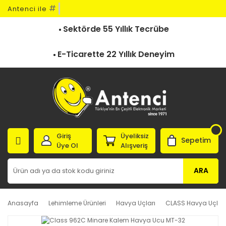
#
Antenci ile
Sektörde 55 Yıllık Tecrübe
E-Ticarette 22 Yıllık Deneyim
Giriş
Üyeliksiz
Sepetim
Üye Ol
Alışveriş
ARA
Anasayfa
Lehimleme Ürünleri
Havya Uçları
CLASS Havya Uçları