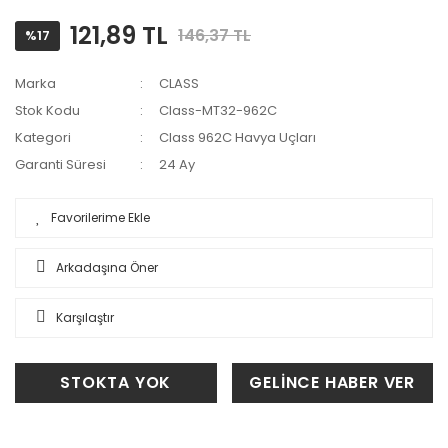
121,89 TL
146,37 TL
%17
Marka
CLASS
Stok Kodu
Class-MT32-962C
Kategori
Class 962C Havya Uçları
Garanti Süresi
24 Ay
Arkadaşına Öner
Karşılaştır
STOKTA YOK
GELİNCE HABER VER