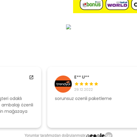
E** U**
29.12.2022
sorunsuz ozenli paketleme
Ş
li
s
u
T
Yorumlar tarafımızdan doğrulanmıştır.