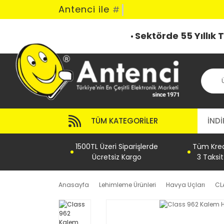
Antenci ile
#
Sektörde 55 Yıllık
TÜM KATEGORILER
İNDİ
1500TL Üzeri Siparişlerde
Tüm Kredi
Ücretsiz Kargo
3 Taksi
Anasayfa
Lehimleme Ürünleri
Havya Uçları
CL