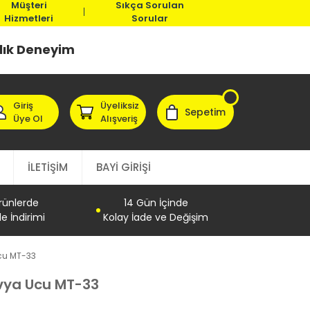
Müşteri
Sıkça Sorulan
Hizmetleri
Sorular
llık Deneyim
Giriş
Üyeliksiz
Sepetim
Üye Ol
Alışveriş
İLETİŞİM
BAYİ GİRİŞİ
Ürünlerde
14 Gün İçinde
e İndirimi
Kolay İade ve Değişim
cu MT-33
vya Ucu MT-33