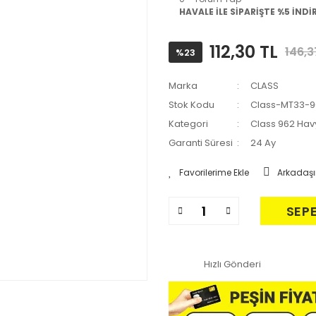
HAVALE İLE SİPARİŞTE %5 İNDİ
112,30 TL
146,3
%23
Marka
CLASS
Stok Kodu
Class-MT33-9
Kategori
Class 962 Hav
Garanti Süresi
24 Ay
Arkadaşı
SEP
Hızlı Gönderi