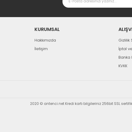
KURUMSAL
ALIŞV
Hakkımızda
Gizlili
İletişim
İptal v
Banka 
KVKK
2020 © antenci.net Kredi kartı bilgileriniz 256bit SSL sertif