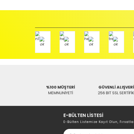
İade etmek veya Değiştirmek istediğiniz ürün/ürünler 
gerekir.
Ürün Değişimi için;
Ürünü Faturası ile birlikte, Anlaşmalı ARAS Kargo fir
ödemeli olarak göndermenizi rica ederiz.
Antenci Elektronik San.Tic.Ltd.Şti.
Adres : Akıncılar Mh. Pancar Arkası Sk. No:10/B2 KARESİ 
Aras Kargo Anlaşma No : 152 294 193 1342
%100 MÜŞTERİ
GÜVENLİ ALIŞVER
MEMNUNİYETİ
256 BIT SSL SERTİFİ
E-BÜLTEN LİSTESİ
E-Bülten Listemize Kayıt Olun, Fırsatla