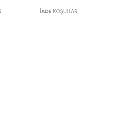
İ
İADE
KOŞULLARI
abul edilmez) tekrar satılabilirlik özelliğini kaybetmiş,