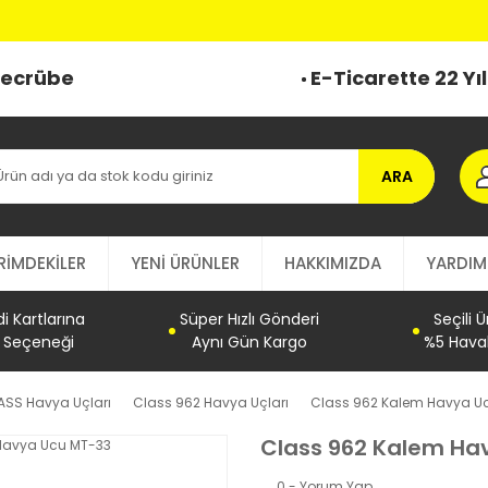
 Tecrübe
E-Ticarette 22 Yı
ARA
RİMDEKİLER
YENİ ÜRÜNLER
HAKKIMIZDA
YARDIM
 Kartlarına
Süper Hızlı Gönderi
Seçili 
t Seçeneği
Aynı Gün Kargo
%5 Haval
ASS Havya Uçları
Class 962 Havya Uçları
Class 962 Kalem Havya U
Class 962 Kalem Ha
0 - Yorum Yap