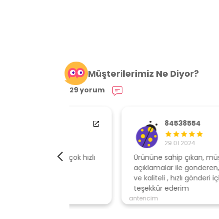
Müşterilerimiz Ne Diyor?
29 yorum
84538554
29.01.2024
elime çok hızlı
Ürününe sahip çıkan, müşteri odaklı
açıklamalar ile gönderen, ambalajı özen
ve kaliteli , hızlı gönderi için mağazaya
teşekkür ederim
antencim