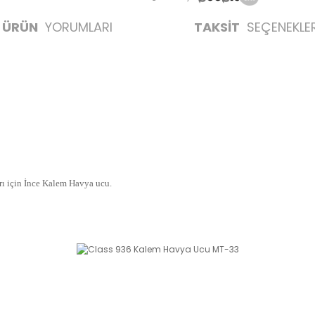
ÜRÜN
YORUMLARI
TAKSİT
SEÇENEKLER
 için İnce Kalem Havya ucu.
likte yapılmalıdır.
zerine kargo etiketi yapıştırılmış ve kargo koli bandı ile bantlanmış ürünler k
umda olan ürünlerin iadesi kabul edilmemektedir.