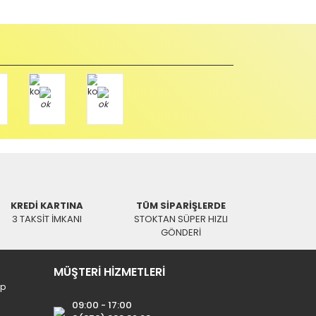
u durumda anlaşmalı kargolar ile gönderim yapmanız
Paket üzerine yazarak aşağıdaki adresimize alıcı
KREDİ KARTINA
TÜM SİPARİŞLERDE
3 TAKSİT İMKANI
STOKTAN SÜPER HIZLI
GÖNDERİ
MÜŞTERİ HİZMETLERİ
ip
09:00 - 17:00