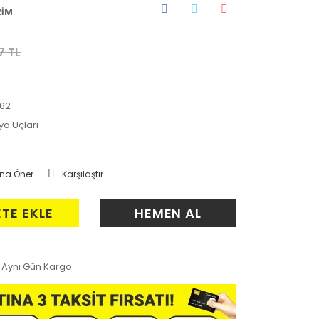
RİM
7 TL
62
ya Uçları
na Öner
Karşılaştır
ETE EKLE
HEMEN AL
Aynı Gün Kargo