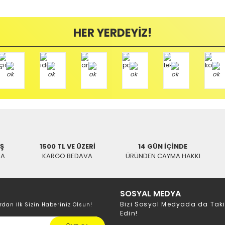
Bu ürüne ilk yorumu siz yapın!
ayıplı (Arızalı) ise kargo ücreti firmamız tarafından karşılanmaktadır. B
HER YERDEYİZ!
Yorum Yaz
mamızı kullanarak ve göndereceğiniz Kargo firmasının anlaşma numarasını 
/ BALIKESİR
İŞ
1500 TL VE ÜZERİ
14 GÜN İÇİNDE
KA
KARGO BEDAVA
ÜRÜNDEN CAYMA HAKKI
SOSYAL MEDYA
Bizi Sosyal Medyada da Tak
rdan İlk Sizin Haberiniz Olsun!
Edin!