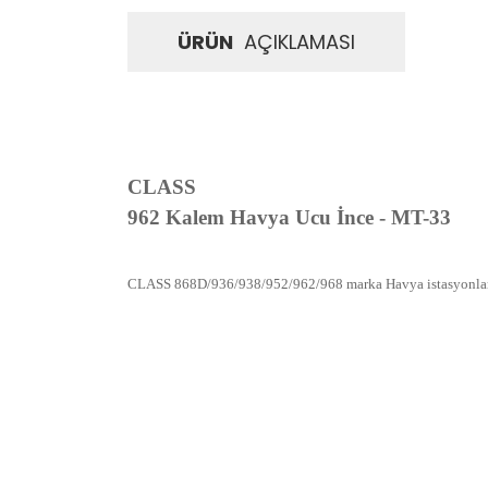
ÜRÜN
AÇIKLAMASI
CLASS
962 Kalem Havya Ucu İnce - MT-33
CLASS 868D/936/938/952/962/968 marka Havya istasyonları
İadeler mutlak surette orijinal kutu veya ambalajı ile bir
Orijinal kutusu/ambalajı bozulmuş (örnek: orijinal kutu ü
başka bir müşteri tarafından satın alınamayacak dur