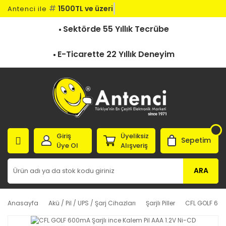
#
1500TL ve üzeri k
Antenci ile
Sektörde 55 Yıllık Tecrübe
E-Ticarette 22 Yıllık Deneyim
Giriş
Üyeliksiz
Sepetim
Üye Ol
Alışveriş
ARA
Anasayfa
Akü / Pil / UPS / Şarj Cihazları
Şarjlı Piller
CFL GOLF 600m