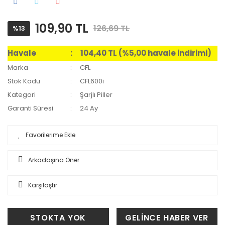
109,90 TL
126,69 TL
%13
Havale
104,40 TL (%5,00 havale indirimi)
Marka
CFL
Stok Kodu
CFL600i
Kategori
Şarjlı Piller
Garanti Süresi
24 Ay
Arkadaşına Öner
Karşılaştır
STOKTA YOK
GELİNCE HABER VER