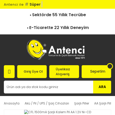
#
Süper H
Antenci ile
Sektörde 55 Yıllık Tecrübe
E-Ticarette 22 Yıllık Deneyim
Üyeliksiz
Sepetim
Giriş Üye Ol
Alışveriş
ARA
Anasayfa
Akü / Pil / UPS / Şarj Cihazları
Şarjlı Piller
AA Şarjlı Piller