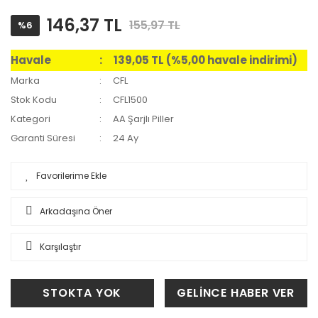
146,37 TL
155,97 TL
%6
Havale
139,05 TL (%5,00 havale indirimi)
Marka
CFL
Stok Kodu
CFL1500
Kategori
AA Şarjlı Piller
Garanti Süresi
24 Ay
Arkadaşına Öner
Karşılaştır
STOKTA YOK
GELİNCE HABER VER