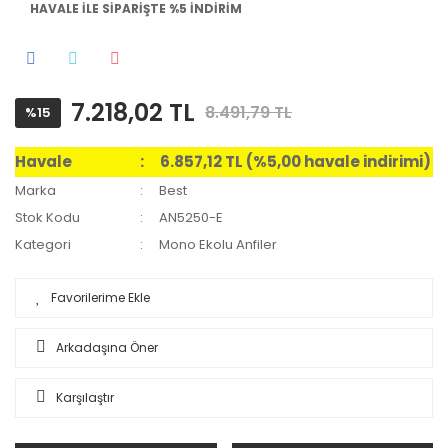
HAVALE İLE SİPARİŞTE %5 İNDİRİM
7.218,02 TL
8.491,79 TL
%15
Havale
6.857,12 TL (%5,00 havale indirimi)
Marka
Best
Stok Kodu
AN5250-E
Kategori
Mono Ekolu Anfiler
Arkadaşına Öner
Karşılaştır