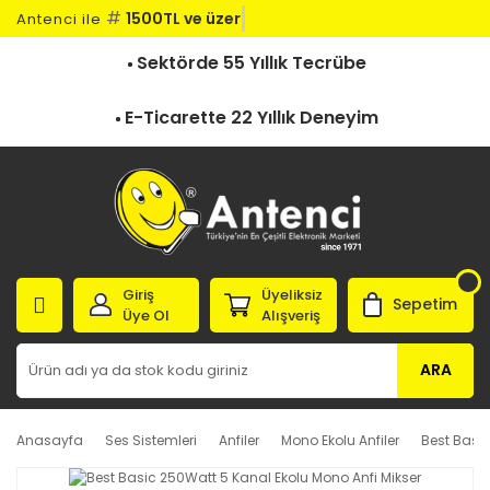
#
1500TL ve üzeri
Antenci ile
Sektörde 55 Yıllık Tecrübe
E-Ticarette 22 Yıllık Deneyim
Giriş
Üyeliksiz
Sepetim
Üye Ol
Alışveriş
ARA
Anasayfa
Ses Sistemleri
Anfiler
Mono Ekolu Anfiler
Best Basic