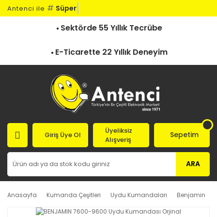
#
Süper
Antenci ile
Sektörde 55 Yıllık Tecrübe
E-Ticarette 22 Yıllık Deneyim
Üyeliksiz
Sepetim
Giriş Üye Ol
Alışveriş
ARA
Anasayfa
Kumanda Çeşitleri
Uydu Kumandaları
Benjamin