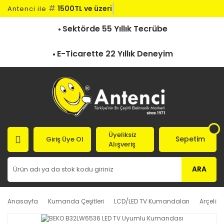
#
1500TL ve üzeri k
Antenci ile
Sektörde 55 Yıllık Tecrübe
E-Ticarette 22 Yıllık Deneyim
Üyeliksiz
Sepetim
Giriş Üye Ol
Alışveriş
ARA
Anasayfa
Kumanda Çeşitleri
LCD/LED TV Kumandaları
Arçelik