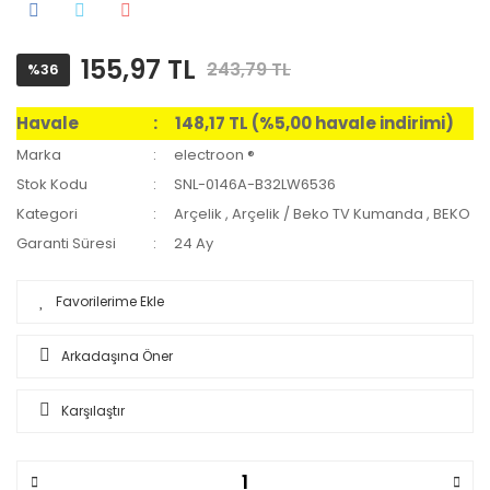
155,97 TL
243,79 TL
%36
Havale
148,17 TL (%5,00 havale indirimi)
Marka
electroon ®
Stok Kodu
SNL-0146A-B32LW6536
Kategori
Arçelik
,
Arçelik / Beko TV Kumanda
,
BEKO
Garanti Süresi
24 Ay
Arkadaşına Öner
Karşılaştır