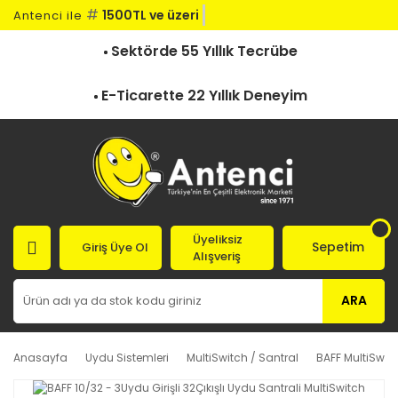
#
1500TL ve üzeri ka
Antenci ile
Sektörde 55 Yıllık Tecrübe
E-Ticarette 22 Yıllık Deneyim
Üyeliksiz
Sepetim
Giriş Üye Ol
Alışveriş
ARA
Anasayfa
Uydu Sistemleri
MultiSwitch / Santral
BAFF MultiSwit