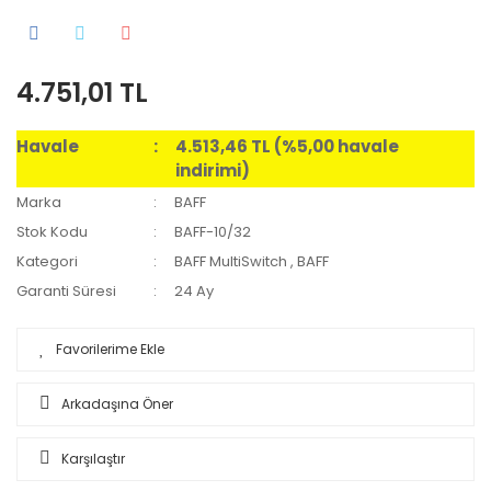
4.751,01 TL
Havale
4.513,46 TL (%5,00 havale
indirimi)
Marka
BAFF
Stok Kodu
BAFF-10/32
Kategori
BAFF MultiSwitch
,
BAFF
Garanti Süresi
24 Ay
Arkadaşına Öner
Karşılaştır