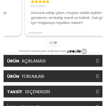
29.01.2024
Ürününe sahip çıkan, müşteri odaklı açıklamalar ile
gönderen, ambalajı özenli ve kaliteli , hızlı gönderi
için mağazaya teşekkür ederim
antencim
Yorumlar tarafımızdan doğrulanmıştır.
ÜRÜN
AÇIKLAMASI
ÜRÜN
YORUMLARI
TAKSİT
SEÇENEKLERİ