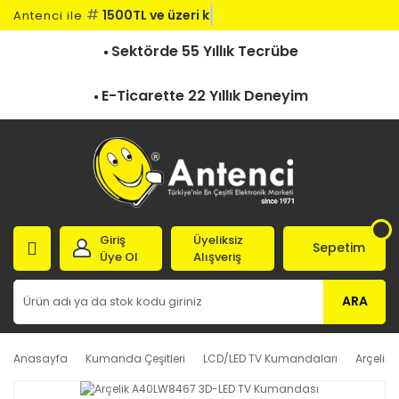
#
1500TL ve üzeri kar
Antenci ile
Sektörde 55 Yıllık Tecrübe
E-Ticarette 22 Yıllık Deneyim
Giriş
Üyeliksiz
Sepetim
Üye Ol
Alışveriş
ARA
Anasayfa
Kumanda Çeşitleri
LCD/LED TV Kumandaları
Arçelik