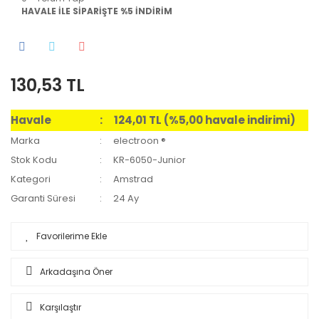
HAVALE İLE SİPARİŞTE %5 İNDİRİM
130,53 TL
Havale
124,01 TL (%5,00 havale indirimi)
Marka
electroon ®
Stok Kodu
KR-6050-Junior
Kategori
Amstrad
Garanti Süresi
24 Ay
Arkadaşına Öner
Karşılaştır