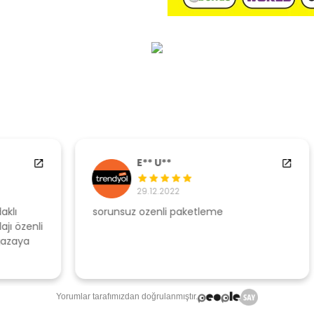
E** U**
29.12.2022
sorunsuz ozenli paketleme
Ş
li
s
u
T
Yorumlar tarafımızdan doğrulanmıştır.