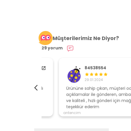
Müşterilerimiz Ne Diyor?
29 yorum
84538554
29.01.2024
elime çok hızlı
Ürününe sahip çıkan, müşteri odaklı
açıklamalar ile gönderen, ambalajı özen
ve kaliteli , hızlı gönderi için mağazaya
teşekkür ederim
antencim