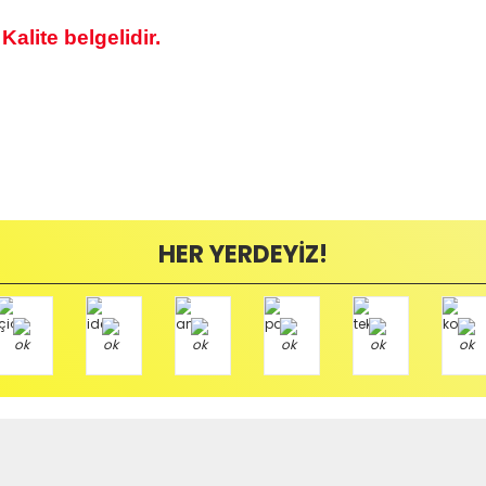
alite belgelidir.
likte yapılmalıdır.
zerine kargo etiketi yapıştırılmış ve kargo koli bandı ile bantlanmış ürünler k
umda olan ürünlerin iadesi kabul edilmemektedir.
ayıplı (Arızalı) ise kargo ücreti firmamız tarafından karşılanmaktadır. B
HER YERDEYİZ!
mamızı kullanarak ve göndereceğiniz Kargo firmasının anlaşma numarasını 
görünüyor.Satıcı güvenilir..
/ BALIKESİR