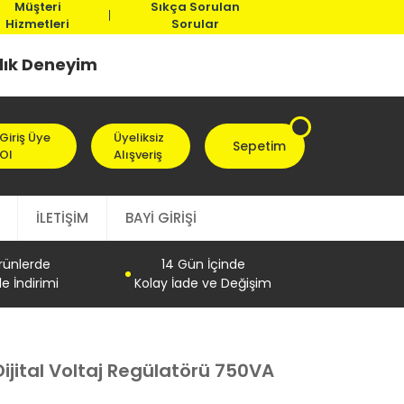
Müşteri
Sıkça Sorulan
Hizmetleri
Sorular
llık Deneyim
Giriş Üye
Üyeliksiz
Sepetim
Ol
Alışveriş
İLETİŞİM
BAYİ GİRİŞİ
Ürünlerde
14 Gün İçinde
e İndirimi
Kolay İade ve Değişim
Dijital Voltaj Regülatörü 750VA