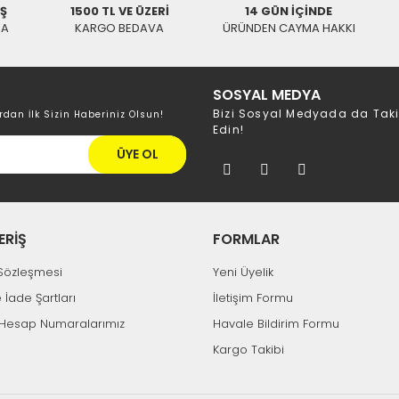
İŞ
1500 TL VE ÜZERİ
14 GÜN İÇİNDE
KA
KARGO BEDAVA
ÜRÜNDEN CAYMA HAKKI
SOSYAL MEDYA
Bizi Sosyal Medyada da Tak
rdan İlk Sizin Haberiniz Olsun!
Edin!
ÜYE OL
ERİŞ
FORMLAR
k Sözleşmesi
Yeni Üyelik
e İade Şartları
İletişim Formu
Hesap Numaralarımız
Havale Bildirim Formu
Kargo Takibi