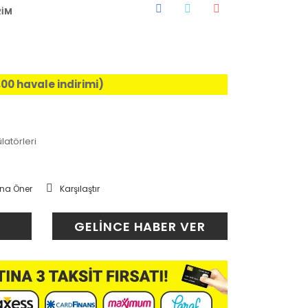
RİM
,00 havale indirimi)
latörleri
na Öner
Karşılaştır
GELİNCE HABER VER