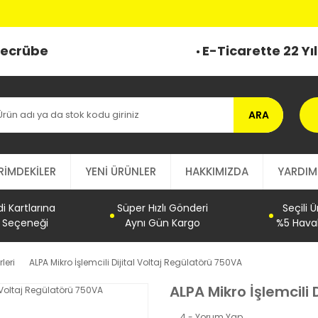
 Tecrübe
E-Ticarette 22 Yı
ARA
RİMDEKİLER
YENİ ÜRÜNLER
HAKKIMIZDA
YARDIM
 Kartlarına
Süper Hızlı Gönderi
Seçili 
t Seçeneği
Aynı Gün Kargo
%5 Haval
leri
ALPA Mikro İşlemcili Dijital Voltaj Regülatörü 750VA
ALPA Mikro İşlemcili 
4 - Yorum Yap