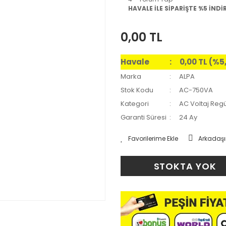
HAVALE İLE SİPARİŞTE %5 İNDİ
0,00 TL
Havale
0,00 TL (%5
Marka
ALPA
Stok Kodu
AC-750VA
Kategori
AC Voltaj Regü
Garanti Süresi
24 Ay
Arkadaşı
STOKTA YOK