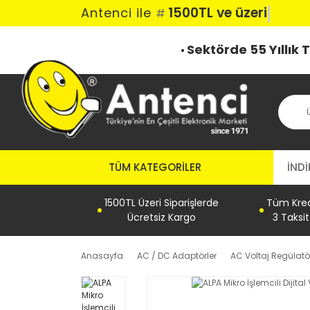
1500TL ve üzeri k
Antenci ile
#
Sektörde 55 Yıllık
TÜM KATEGORILER
İNDİ
1500TL Üzeri Siparişlerde
Tüm Kredi
Ücretsiz Kargo
3 Taksi
Anasayfa
AC / DC Adaptörler
AC Voltaj Regülatör