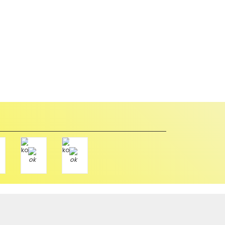
abul edilmez) tekrar satılabilirlik özelliğini kaybetmiş,
u durumda anlaşmalı kargolar ile gönderim yapmanız
Paket üzerine yazarak aşağıdaki adresimize alıcı