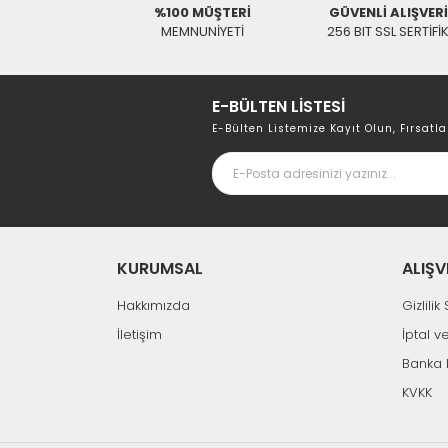
%100 MÜŞTERİ
GÜVENLİ ALIŞVER
MEMNUNİYETİ
256 BIT SSL SERTİFİ
E-BÜLTEN LİSTESİ
E-Bülten Listemize Kayıt Olun, Fırsatla
KURUMSAL
ALIŞV
Hakkımızda
Gizlili
İletişim
İptal v
Banka 
KVKK