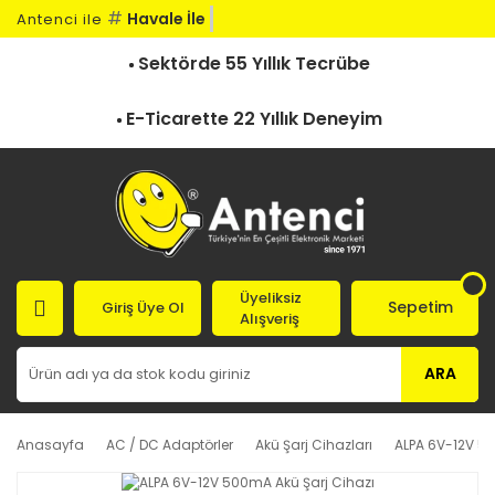
#
Havale İle Si
Antenci ile
Sektörde 55 Yıllık Tecrübe
E-Ticarette 22 Yıllık Deneyim
Üyeliksiz
Sepetim
Giriş Üye Ol
Alışveriş
ARA
Anasayfa
AC / DC Adaptörler
Akü Şarj Cihazları
ALPA 6V-12V 50