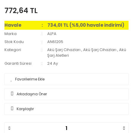
772,64 TL
Havale
734,01 TL (%5,00 havale indirimi)
Marka
ALPA
Stok Kodu
AN61205
Kategori
Akü Şarj Cihazları
,
Akü Şarj Cihazları
,
Akü
Şarj Aletleri
Garanti Süresi
24 Ay
Arkadaşına Öner
Karşılaştır