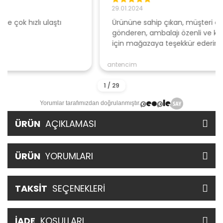
29.01.2024
Ürününe sahip çıkan, müşteri odaklı açıklamalar ile
gönderen, ambalajı özenli ve kaliteli , hızlı gönderi
için mağazaya teşekkür ederim
antencim
Yorumlar tarafımızdan doğrulanmıştır.
ÜRÜN
AÇIKLAMASI
ÜRÜN
YORUMLARI
TAKSİT
SEÇENEKLERİ
İADE
KOŞULLARI