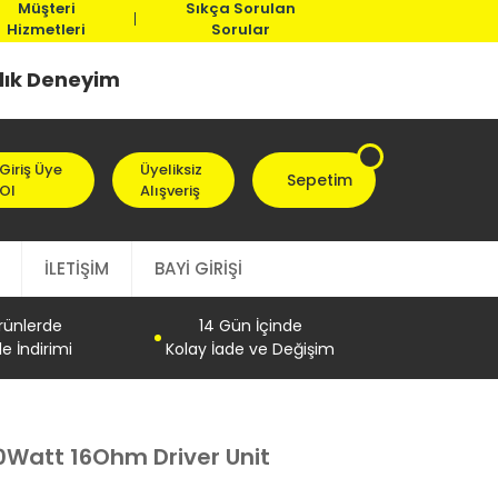
Müşteri
Sıkça Sorulan
Hizmetleri
Sorular
llık Deneyim
Giriş Üye
Üyeliksiz
Sepetim
Ol
Alışveriş
İLETİŞİM
BAYİ GİRİŞİ
Ürünlerde
14 Gün İçinde
e İndirimi
Kolay İade ve Değişim
0Watt 16Ohm Driver Unit