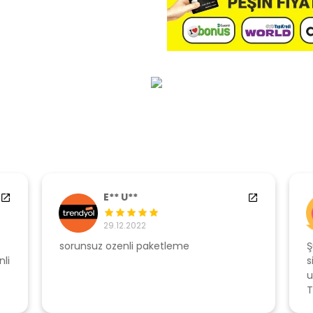
E** U**
29.12.2022
sorunsuz ozenli paketleme
Ş
li
s
u
T