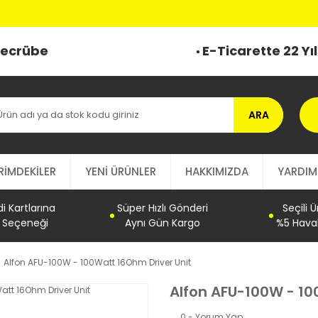
 Tecrübe
E-Ticarette 22 Yı
ARA
RİMDEKİLER
YENİ ÜRÜNLER
HAKKIMIZDA
YARDIM
 Kartlarına
Süper Hızlı Gönderi
Seçili 
t Seçeneği
Aynı Gün Kargo
%5 Haval
Alfon AFU-100W - 100Watt 16Ohm Driver Unit
Alfon AFU-100W - 10
0 - Yorum Yap