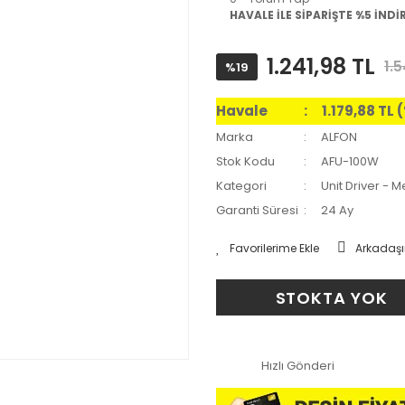
HAVALE İLE SİPARİŞTE %5 İNDİ
1.241,98 TL
1.
%19
Havale
1.179,88 TL
Marka
ALFON
Stok Kodu
AFU-100W
Kategori
Unit Driver -
Garanti Süresi
24 Ay
Arkadaşı
STOKTA YOK
Hızlı Gönderi