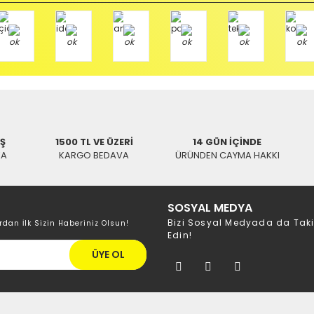
Tükendi
Tüken
argo
Aynı Gün Kargo
SWAT
Aynı Gü
5 Metre
Swat Scart Kablo 3 Metre
Elektro
97,42 TL
109,90 TL
Elektromer Scart K
İŞ
1500 TL VE ÜZERİ
14 GÜN İÇİNDE
KA
KARGO BEDAVA
ÜRÜNDEN CAYMA HAKKI
234,19 TL
2
SOSYAL MEDYA
Bizi Sosyal Medyada da Tak
rdan İlk Sizin Haberiniz Olsun!
Edin!
%19
ÜYE OL