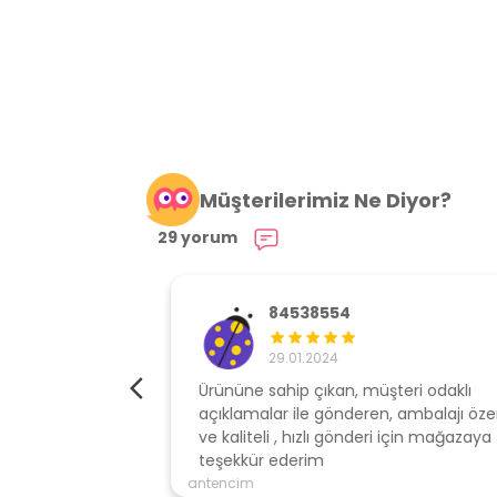
Müşterilerimiz Ne Diyor?
29 yorum
84538554
29.01.2024
elime çok hızlı
Ürününe sahip çıkan, müşteri odaklı
açıklamalar ile gönderen, ambalajı özen
ve kaliteli , hızlı gönderi için mağazaya
teşekkür ederim
antencim