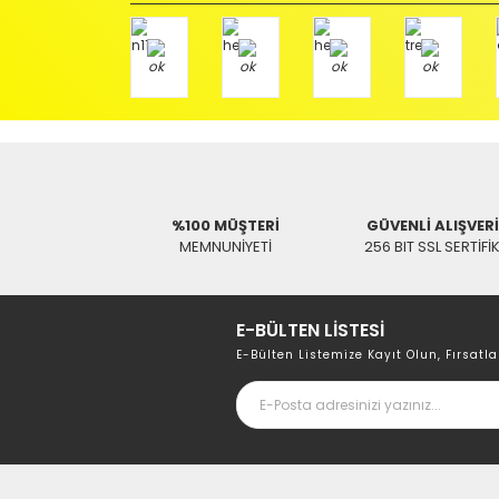
Aras Kargo Anlaşma No : 152 294 193 1342
Aynı Gün Kargo
Aynı Gün K
SWAT
Scart Kablo 1.2 Metre
SWAT
Swat Scart Kablo 
71,99 TL
172,76 TL
%100 MÜŞTERİ
GÜVENLİ ALIŞVER
MEMNUNİYETİ
256 BIT SSL SERTİFİ
E-BÜLTEN LİSTESİ
E-Bülten Listemize Kayıt Olun, Fırsatla
%50