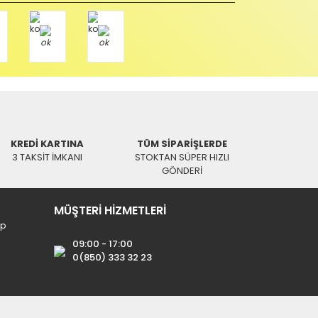
di
n Kargo
mer
ablo 10 Metre
KREDİ KARTINA
TÜM SİPARİŞLERDE
3 TAKSİT İMKANI
STOKTAN SÜPER HIZLI
68,26 TL
GÖNDERİ
MÜŞTERİ HİZMETLERİ
ip
09:00 - 17:00
0(850) 333 32 23