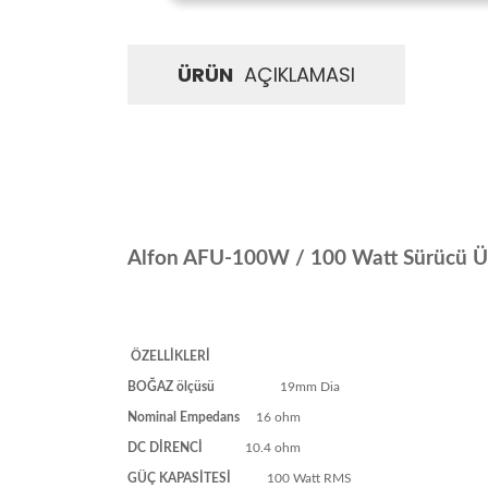
ÜRÜN
AÇIKLAMASI
Alfon AFU-100W / 100 Watt Sürücü Ün
ÖZELLİKLERİ
BOĞAZ ölçüsü
19mm Dia
Nominal Empedans
16 ohm
DC DİRENCİ
10.4 ohm
GÜÇ KAPASİTESİ
100 Watt RMS