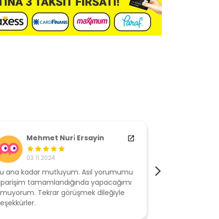
Mehmet Nuri̇ Ersayin
M** G
03.11.2024
17.10.2
u ana kadar mutluyum. Asıl yorumumu
Ürünü bu gün t
iparişim tamamlandığında yapacağımı
evimde dened
muyorum. Tekrar görüşmek dileğiyle
birazzor oldu 
eşekkürler.
vermektense bu
ederim başarılı