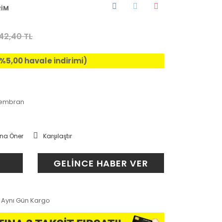
RİM
542,40 TL
 (%5,00 havale indirimi)
 Membran
na Öner
Karşılaştır
GELİNCE HABER VER
Aynı Gün Kargo