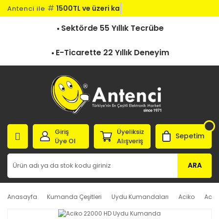
#
1500TL ve üzeri karg
Antenci ile
Sektörde 55 Yıllık Tecrübe
E-Ticarette 22 Yıllık Deneyim
Giriş
Üyeliksiz
Sepetim
Üye Ol
Alışveriş
ARA
Anasayfa
Kumanda Çeşitleri
Uydu Kumandaları
Aciko
Acik