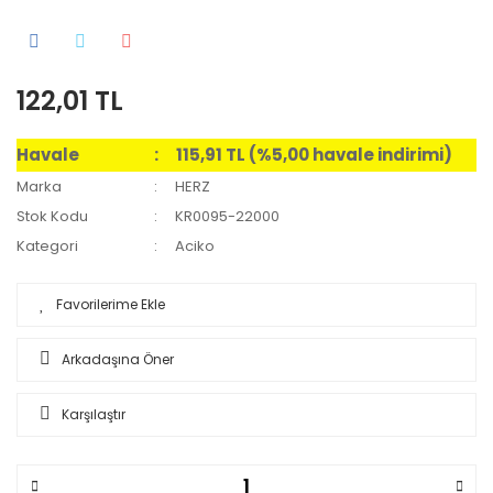
122,01 TL
Havale
115,91 TL (%5,00 havale indirimi)
Marka
HERZ
Stok Kodu
KR0095-22000
Kategori
Aciko
Arkadaşına Öner
Karşılaştır