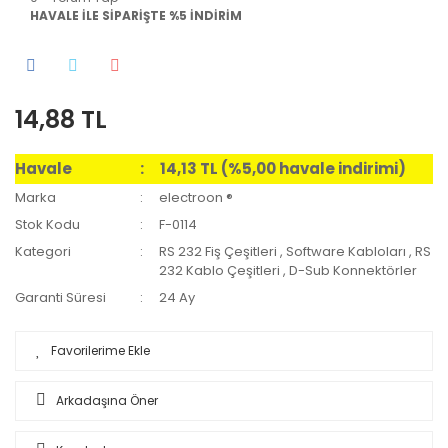
HAVALE İLE SİPARİŞTE %5 İNDİRİM
14,88 TL
Havale
14,13 TL (%5,00 havale indirimi)
Marka
electroon ®
Stok Kodu
F-0114
Kategori
RS 232 Fiş Çeşitleri
,
Software Kabloları
,
RS
232 Kablo Çeşitleri
,
D-Sub Konnektörler
Garanti Süresi
24 Ay
Arkadaşına Öner