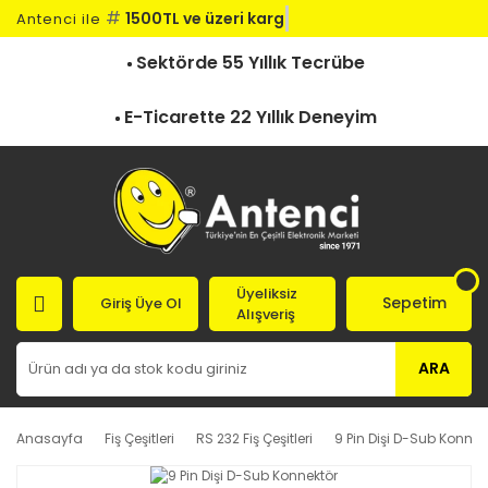
#
1500TL ve üzeri kargo
Antenci ile
Sektörde 55 Yıllık Tecrübe
E-Ticarette 22 Yıllık Deneyim
Üyeliksiz
Sepetim
Giriş Üye Ol
Alışveriş
ARA
Anasayfa
Fiş Çeşitleri
RS 232 Fiş Çeşitleri
9 Pin Dişi D-Sub Konnek