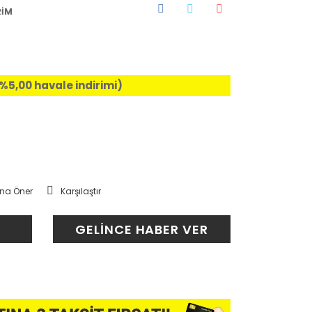
RİM
 (%5,00 havale indirimi)
na Öner
Karşılaştır
GELİNCE HABER VER