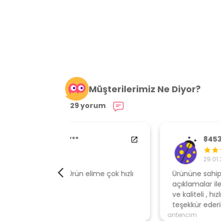
Müşterilerimiz Ne Diyor?
29 yorum
84538554
29.01.2024
elime çok hızlı
Ürününe sahip çıkan, müşteri odaklı
açıklamalar ile gönderen, ambalajı özen
ve kaliteli , hızlı gönderi için mağazaya
teşekkür ederim
antencim