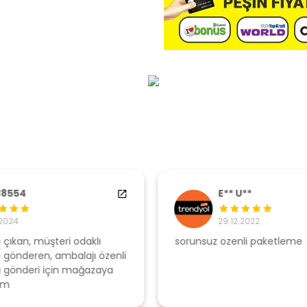
E** U**
29.12.2022
sorunsuz ozenli paketleme
Ş
li
s
u
T