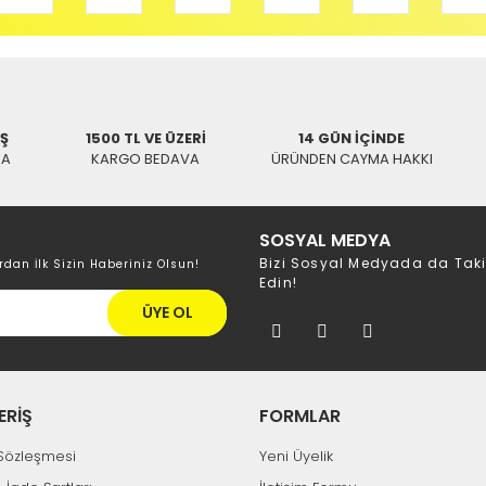
Aynı Gün Kargo
ch
MI SPLITTER
Electroon ®
E
Electroon 5 Metre HDMI Kablo
Electroon
75 TL
İŞ
1500 TL VE ÜZERİ
14 GÜN İÇİNDE
244,03 TL
341,6
KA
KARGO BEDAVA
ÜRÜNDEN CAYMA HAKKI
SOSYAL MEDYA
Bizi Sosyal Medyada da Tak
rdan İlk Sizin Haberiniz Olsun!
Edin!
ÜYE OL
ERİŞ
FORMLAR
k Sözleşmesi
Yeni Üyelik