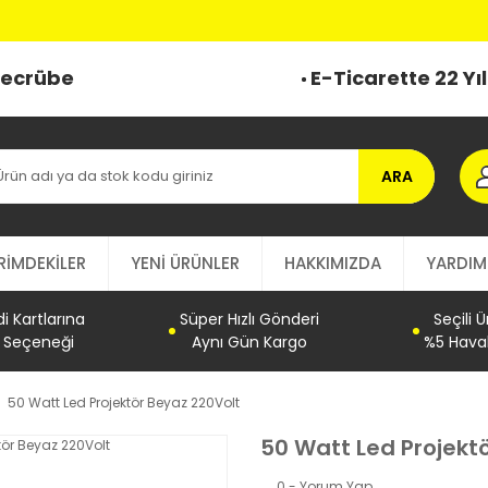
 Tecrübe
E-Ticarette 22 Yı
ARA
RİMDEKİLER
YENİ ÜRÜNLER
HAKKIMIZDA
YARDIM
 Kartlarına
Süper Hızlı Gönderi
Seçili 
t Seçeneği
Aynı Gün Kargo
%5 Haval
50 Watt Led Projektör Beyaz 220Volt
50 Watt Led Projekt
0 - Yorum Yap