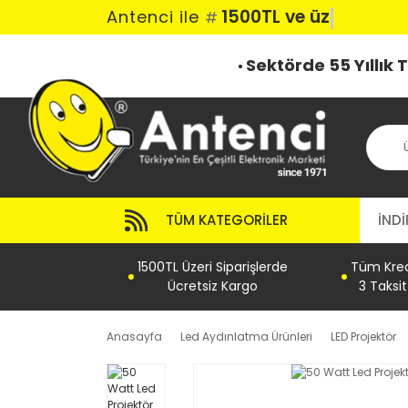
1500TL ve üzeri
Antenci ile
#
Sektörde 55 Yıllık
TÜM KATEGORILER
İNDİ
1500TL Üzeri Siparişlerde
Tüm Kredi
Ücretsiz Kargo
3 Taksi
Anasayfa
Led Aydınlatma Ürünleri
LED Projektör