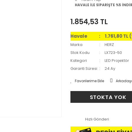
HAVALE İLE SİPARİŞTE %5 İNDİ
1.854,53 TL
Havale
1.761,80 TL
Marka
HERZ
Stok Kodu
LX723-50
Kategori
LED Projektör
Garanti Süresi
24 Ay
Arkadaşı
STOKTA YOK
Hızlı Gönderi