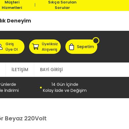
Müşteri
Sıkça Sorulan
Hizmetleri
Sorular
llık Deneyim
Giriş
Üyeliksiz
Sepetim
Üye Ol
Alışveriş
İLETİŞİM
BAYİ GİRİŞİ
Ürünlerde
14 Gün İçinde
e İndirimi
Kolay İade ve Değişim
ör Beyaz 220Volt