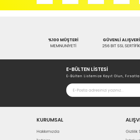
UpTech
UpTe
UPTECH 1/2 HDMI SPLITTER
UPTECH 1/8 HD
2.732,98 TL
8.247,
%100 MÜŞTERİ
GÜVENLİ ALIŞVER
MEMNUNİYETİ
256 BIT SSL SERTİFİ
E-BÜLTEN LİSTESİ
E-Bülten Listemize Kayıt Olun, Fırsatla
%27
KURUMSAL
ALIŞV
Hakkımızda
Gizlili
Tükendi