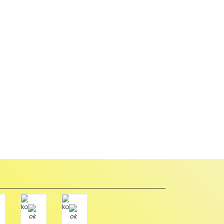
abul edilmez) tekrar satılabilirlik özelliğini kaybetmiş,
u durumda anlaşmalı kargolar ile gönderim yapmanız
Paket üzerine yazarak aşağıdaki adresimize alıcı
Tükendi