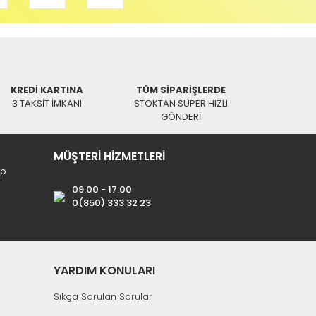
Aynı Gün Kargo
lectroon ®
 10Metre HDMI Kablo
KREDİ KARTINA
TÜM SİPARİŞLERDE
4 TL
658,85 TL
3 TAKSİT İMKANI
STOKTAN SÜPER HIZLI
GÖNDERİ
MÜŞTERİ HİZMETLERİ
ip
09:00 - 17:00
0(850) 333 32 23
YARDIM KONULARI
Sıkça Sorulan Sorular