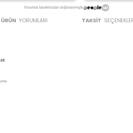
Yorumlar tarafımızdan doğrulanmıştır.
ÜRÜN
YORUMLARI
TAKSİT
SEÇENEKLER
et
gorta
likte yapılmalıdır.
zerine kargo etiketi yapıştırılmış ve kargo koli bandı ile bantlanmış ürünler k
umda olan ürünlerin iadesi kabul edilmemektedir.