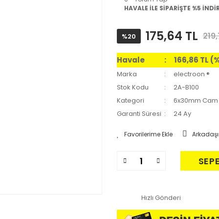
HAVALE İLE SİPARİŞTE %5 İNDİ
175,64 TL
219,
%20
Havale
166,86 TL (
Marka
electroon ®
Stok Kodu
2A-B100
Kategori
6x30mm Cam 
Garanti Süresi
24 Ay
Arkadaşı
SEP
Hızlı Gönderi