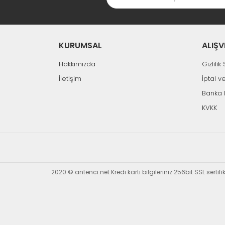
KURUMSAL
ALIŞV
Hakkımızda
Gizlili
İletişim
İptal v
Banka 
KVKK
2020 © antenci.net Kredi kartı bilgileriniz 256bit SSL sertif