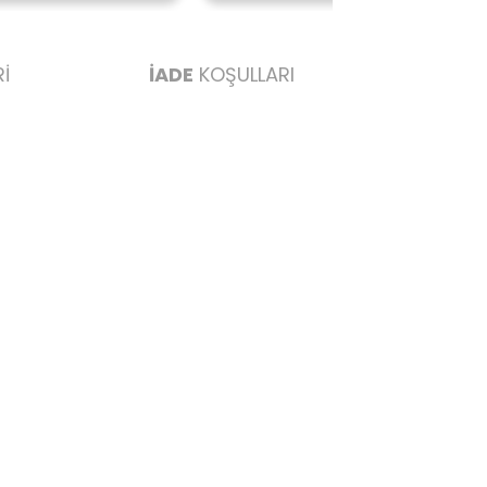
İ
İADE
KOŞULLARI
abul edilmez) tekrar satılabilirlik özelliğini kaybetmiş,