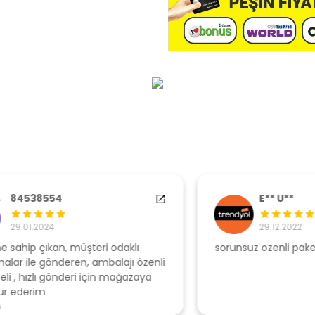
E** U**
29.12.2022
sorunsuz ozenli paketleme
Ş
li
s
u
T