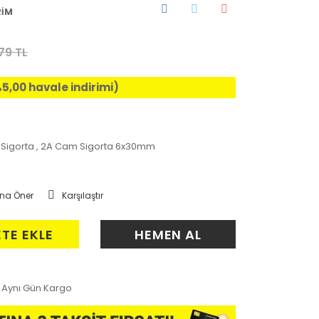
RİM
79 TL
%5,00 havale indirimi)
Sigorta
,
2A Cam Sigorta 6x30mm
na Öner
Karşılaştır
ETE EKLE
HEMEN AL
Aynı Gün Kargo