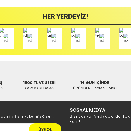
Bu ürüne ilk yorumu siz yapın!
ayıplı (Arızalı) ise kargo ücreti firmamız tarafından karşılanmaktadır. B
HER YERDEYİZ!
Yorum Yaz
mamızı kullanarak ve göndereceğiniz Kargo firmasının anlaşma numarasını 
/ BALIKESİR
İŞ
1500 TL VE ÜZERİ
14 GÜN İÇİNDE
KA
KARGO BEDAVA
ÜRÜNDEN CAYMA HAKKI
SOSYAL MEDYA
Bizi Sosyal Medyada da Tak
rdan İlk Sizin Haberiniz Olsun!
Edin!
ÜYE OL