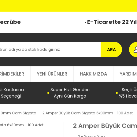
 Tecrübe
E-Ticarette 22 Yı
ARA
RİMDEKİLER
YENİ ÜRÜNLER
HAKKIMIZDA
YARDIM
 Kartlarına
Süper Hızlı Gönderi
Seçili 
t Seçeneği
Aynı Gün Kargo
%5 Haval
30mm Cam Sigorta
2 Amper Büyük Cam Sigorta 6x30mm - 100 Adet
2 Amper Büyük Cam 
0 - Yorum Yap