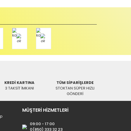
u durumda anlaşmalı kargolar ile gönderim yapmanız
Paket üzerine yazarak aşağıdaki adresimize alıcı
KREDİ KARTINA
TÜM SİPARİŞLERDE
3 TAKSİT İMKANI
STOKTAN SÜPER HIZLI
GÖNDERİ
MÜŞTERİ HİZMETLERİ
ip
09:00 - 17:00
0(850) 333 32 23