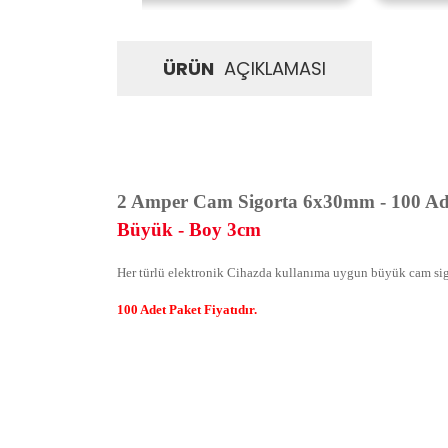
ÜRÜN
AÇIKLAMASI
2 Amper Cam Sigorta 6x30mm - 100 Ad
Büyük - Boy 3cm
Her türlü elektronik Cihazda kullanıma uygun büyük cam si
100 Adet Paket Fiyatıdır.
İadeler mutlak surette orijinal kutu veya ambalajı ile bir
Orijinal kutusu/ambalajı bozulmuş (örnek: orijinal kutu ü
başka bir müşteri tarafından satın alınamayacak dur