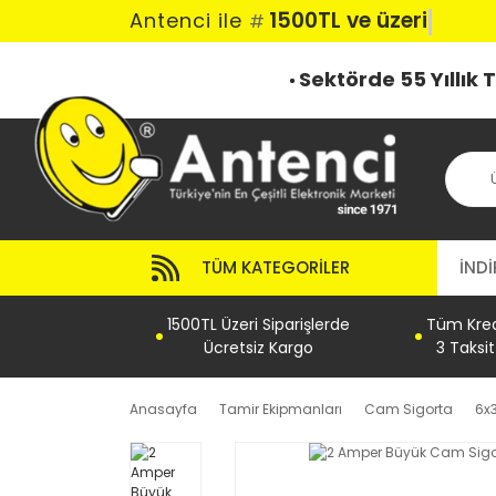
1500TL ve üzeri ka
Antenci ile
#
Sektörde 55 Yıllık
TÜM KATEGORILER
İNDİ
1500TL Üzeri Siparişlerde
Tüm Kredi
Ücretsiz Kargo
3 Taksi
Anasayfa
Tamir Ekipmanları
Cam Sigorta
6x