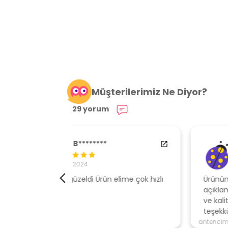
Müşterilerimiz Ne Diyor?
29 yorum
84538554
29.01.2024
elime çok hızlı
Ürününe sahip çıkan, müşteri odaklı
açıklamalar ile gönderen, ambalajı özen
ve kaliteli , hızlı gönderi için mağazaya
teşekkür ederim
antencim