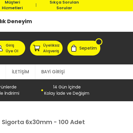
Müşteri
Sıkça Sorulan
Hizmetleri
Sorular
llık Deneyim
Giriş
Üyeliksiz
Sepetim
Üye Ol
Alışveriş
İLETİŞİM
BAYİ GİRİŞİ
Ürünlerde
14 Gün İçinde
e İndirimi
Kolay İade ve Değişim
Sigorta 6x30mm - 100 Adet