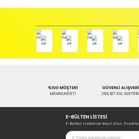
İade etmek veya Değiştirmek istediğiniz ürün/ürünler 
gerekir.
Ürün Değişimi için;
Ürünü Faturası ile birlikte, Anlaşmalı ARAS Kargo fir
ödemeli olarak göndermenizi rica ederiz.
Antenci Elektronik San.Tic.Ltd.Şti.
Adres : Akıncılar Mh. Pancar Arkası Sk. No:10/B2 KARESİ 
Aras Kargo Anlaşma No : 152 294 193 1342
%100 MÜŞTERİ
GÜVENLİ ALIŞVER
MEMNUNİYETİ
256 BIT SSL SERTİFİ
E-BÜLTEN LİSTESİ
E-Bülten Listemize Kayıt Olun, Fırsatla