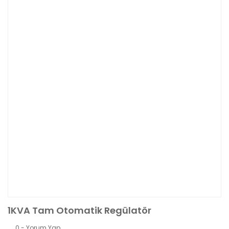
1KVA Tam Otomatik Regülatör
0 - Yorum Yap