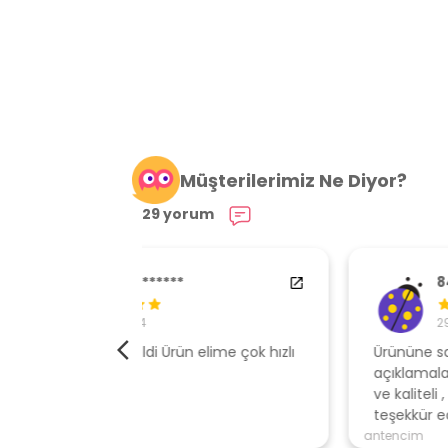
Müşterilerimiz Ne Diyor?
29 yorum
84538554
29.01.2024
elime çok hızlı
Ürününe sahip çıkan, müşteri odaklı
açıklamalar ile gönderen, ambalajı özen
ve kaliteli , hızlı gönderi için mağazaya
teşekkür ederim
antencim