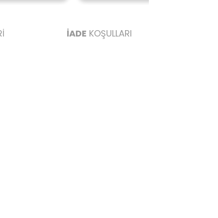
İ
İADE
KOŞULLARI
abul edilmez) tekrar satılabilirlik özelliğini kaybetmiş,