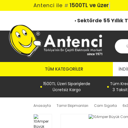
1500TL ve üzeri k
Antenci ile
#
Sektörde 55 Yıllık
TÜM KATEGORILER
İNDİ
1500TL Üzeri Siparişlerde
Tüm Kredi
Ücretsiz Kargo
3 Taksi
Anasayfa
Tamir Ekipmanları
Cam Sigorta
6x