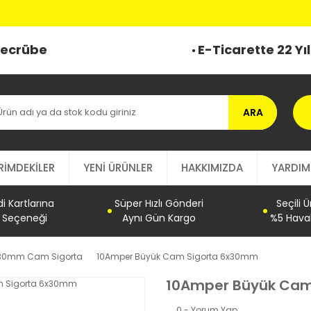
 Tecrübe
E-Ticarette 22 Yı
ARA
RİMDEKİLER
YENİ ÜRÜNLER
HAKKIMIZDA
YARDIM
 Kartlarına
Süper Hızlı Gönderi
Seçili 
t Seçeneği
Aynı Gün Kargo
%5 Haval
30mm Cam Sigorta
10Amper Büyük Cam Sigorta 6x30mm
10Amper Büyük Cam
0 - Yorum Yap