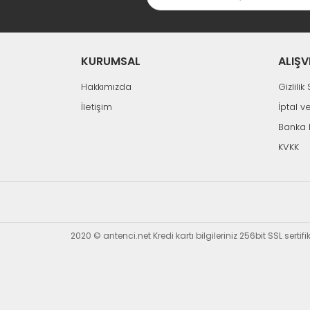
KURUMSAL
ALIŞV
Hakkımızda
Gizlili
İletişim
İptal v
Banka 
KVKK
2020 © antenci.net Kredi kartı bilgileriniz 256bit SSL sertif