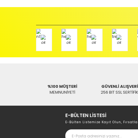
İade etmek veya Değiştirmek istediğiniz ürün/ürünler 
gerekir.
Ürün Değişimi için;
Ürünü Faturası ile birlikte, Anlaşmalı ARAS Kargo fir
ödemeli olarak göndermenizi rica ederiz.
Antenci Elektronik San.Tic.Ltd.Şti.
Adres : Akıncılar Mh. Pancar Arkası Sk. No:10/B2 KARESİ 
Aras Kargo Anlaşma No : 152 294 193 1342
%100 MÜŞTERİ
GÜVENLİ ALIŞVER
MEMNUNİYETİ
256 BIT SSL SERTİFİ
E-BÜLTEN LİSTESİ
E-Bülten Listemize Kayıt Olun, Fırsatla