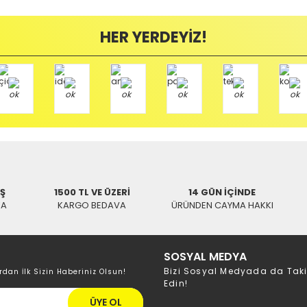
Bu ürüne ilk yorumu siz yapın!
ayıplı (Arızalı) ise kargo ücreti firmamız tarafından karşılanmaktadır. B
HER YERDEYİZ!
Yorum Yaz
mamızı kullanarak ve göndereceğiniz Kargo firmasının anlaşma numarasını 
/ BALIKESİR
İŞ
1500 TL VE ÜZERİ
14 GÜN İÇİNDE
KA
KARGO BEDAVA
ÜRÜNDEN CAYMA HAKKI
SOSYAL MEDYA
Bizi Sosyal Medyada da Tak
rdan İlk Sizin Haberiniz Olsun!
Edin!
ÜYE OL