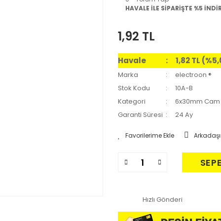
HAVALE İLE SİPARİŞTE %5 İNDİ
1,92 TL
Havale
1,82 TL (%5
Marka
electroon ®
Stok Kodu
10A-B
Kategori
6x30mm Cam 
Garanti Süresi
24 Ay
Arkadaşı
SEP
Hızlı Gönderi