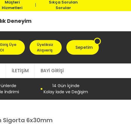
Müşteri
Sıkça Sorulan
Hizmetleri
Sorular
llık Deneyim
Giriş Üye
Üyeliksiz
Sepetim
Ol
Alışveriş
İLETİŞİM
BAYİ GİRİŞİ
Ürünlerde
14 Gün İçinde
e İndirimi
Kolay İade ve Değişim
 Sigorta 6x30mm