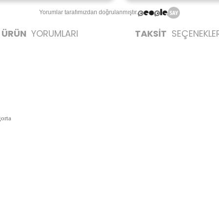
Yorumlar tarafımızdan doğrulanmıştır.
ÜRÜN
YORUMLARI
TAKSİT
SEÇENEKLER
gorta
likte yapılmalıdır.
zerine kargo etiketi yapıştırılmış ve kargo koli bandı ile bantlanmış ürünler k
umda olan ürünlerin iadesi kabul edilmemektedir.