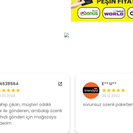
E** U**
29.12.2022
sorunsuz ozenli paketleme
Ş
li
s
u
T