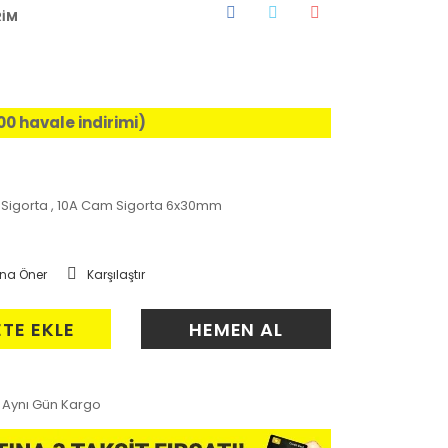
RİM
,00 havale indirimi)
Sigorta
,
10A Cam Sigorta 6x30mm
na Öner
Karşılaştır
ETE EKLE
HEMEN AL
Aynı Gün Kargo