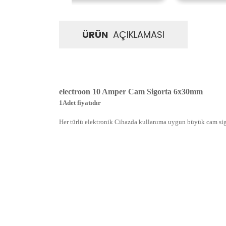
ÜRÜN
AÇIKLAMASI
electroon 10 Amper Cam Sigorta 6x30mm
1Adet fiyatıdır
Her türlü elektronik Cihazda kullanıma uygun büyük cam si
İadeler mutlak surette orijinal kutu veya ambalajı ile bir
Orijinal kutusu/ambalajı bozulmuş (örnek: orijinal kutu ü
başka bir müşteri tarafından satın alınamayacak dur