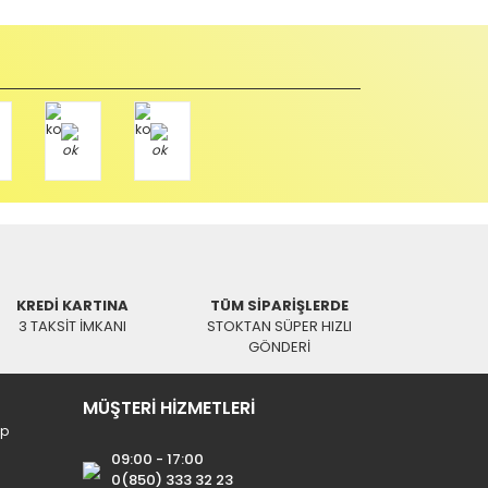
u durumda anlaşmalı kargolar ile gönderim yapmanız
Paket üzerine yazarak aşağıdaki adresimize alıcı
KREDİ KARTINA
TÜM SİPARİŞLERDE
3 TAKSİT İMKANI
STOKTAN SÜPER HIZLI
GÖNDERİ
MÜŞTERİ HİZMETLERİ
ip
09:00 - 17:00
0(850) 333 32 23